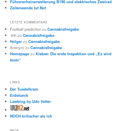
Führerscheinerweiterung B196 und elektrisches Zweirad
Zeitenwende tut Not
LETZTE KOMMENTARE
Football prediction
zu
Cannabisfreigabe
-thh
zu
Cannabisfreigabe
Holger
zu
Cannabisfreigabe
Anonym
zu
Cannabisfreigabe
Homepage
zu
Kisbee: Die erste Inspektion und „Es wird
teuer“
LINKS
Der Tuedelkram
Erdstueck
Lawblog by Udo Vetter
NOCH kritischer als ich
META