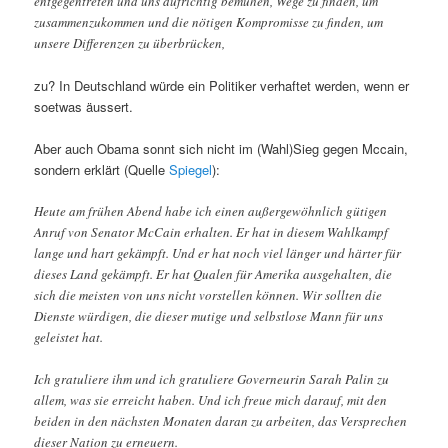
entgegentreten und uns aufrichtig bemühen, Wege zu finden, um
zusammenzukommen und die nötigen Kompromisse zu finden, um
unsere Differenzen zu überbrücken,
zu? In Deutschland würde ein Politiker verhaftet werden, wenn er
soetwas äussert.
Aber auch Obama sonnt sich nicht im (Wahl)Sieg gegen Mccain,
sondern erklärt (Quelle
Spiegel
):
Heute am frühen Abend habe ich einen außergewöhnlich gütigen
Anruf von Senator McCain erhalten. Er hat in diesem Wahlkampf
lange und hart gekämpft. Und er hat noch viel länger und härter für
dieses Land gekämpft. Er hat Qualen für Amerika ausgehalten, die
sich die meisten von uns nicht vorstellen können. Wir sollten die
Dienste würdigen, die dieser mutige und selbstlose Mann für uns
geleistet hat.
Ich gratuliere ihm und ich gratuliere Governeurin Sarah Palin zu
allem, was sie erreicht haben. Und ich freue mich darauf, mit den
beiden in den nächsten Monaten daran zu arbeiten, das Versprechen
dieser Nation zu erneuern.