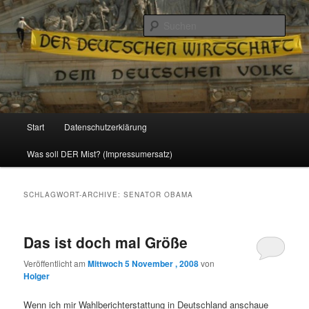
Politik, Wirtschaft, Soziales und Gesellschaft
Such
Reizzentrum
Hauptmenü
Start
Datenschutzerklärung
Zum
Zum
Was soll DER Mist? (Impressumersatz)
Inhalt
sekundären
wechseln
Inhalt
SCHLAGWORT-ARCHIVE:
SENATOR OBAMA
wechseln
Das ist doch mal Größe
Veröffentlicht am
Mittwoch 5 November , 2008
von
Holger
Wenn ich mir Wahlberichterstattung in Deutschland anschaue