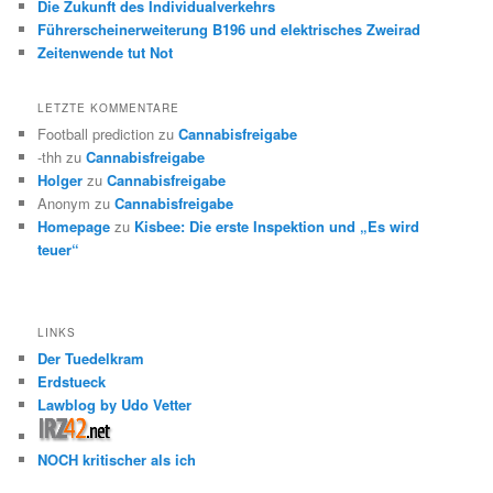
Die Zukunft des Individualverkehrs
Führerscheinerweiterung B196 und elektrisches Zweirad
Zeitenwende tut Not
LETZTE KOMMENTARE
Football prediction
zu
Cannabisfreigabe
-thh
zu
Cannabisfreigabe
Holger
zu
Cannabisfreigabe
Anonym
zu
Cannabisfreigabe
Homepage
zu
Kisbee: Die erste Inspektion und „Es wird
teuer“
LINKS
Der Tuedelkram
Erdstueck
Lawblog by Udo Vetter
NOCH kritischer als ich