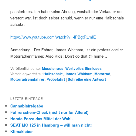
passierte es. Ich habe keine Ahnung, weshalb der Verkaufer so
verstört war. Ist doch selbst schuld, wenn er nur eine Halbschale
aufsetzt
httpv://www.youtube.com/watch?v=-lPBgtRLmIE
Anmerkung: Der Fahrer, James Whitham, ist ein professioneller
Motorradrennfahrer. Also Kids: Don’t do that @ home ..
Veröffentlicht unter
Musste raus
,
Wertvolles Sinnloses
|
Verschlagwortet mit
Halbschale
,
James Whitham
,
Motorrad
,
Motorradrennfahrer
,
Probefahrt
|
Schreibe eine Antwort
LETZTE EINTRÄGE
Cannabisfreigabe
Führerschein-Check (nicht nur für Ältere!)
Honda Forza das Mittel der Wahl.
SEAT MO 125 in Hamburg – will man nicht!
Klimakleber