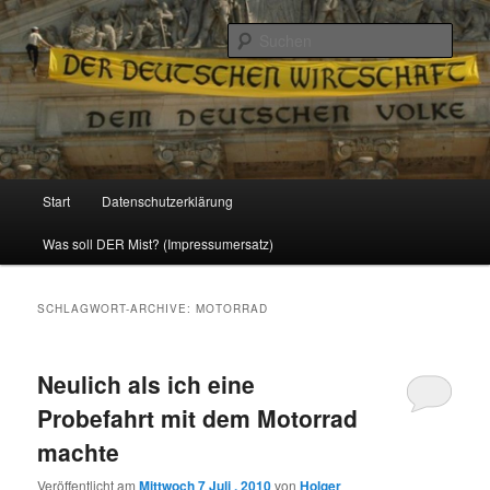
Politik, Wirtschaft, Soziales und Gesellschaft
Such
Reizzentrum
Hauptmenü
Start
Datenschutzerklärung
Zum
Zum
Was soll DER Mist? (Impressumersatz)
Inhalt
sekundären
wechseln
Inhalt
SCHLAGWORT-ARCHIVE:
MOTORRAD
wechseln
Neulich als ich eine
Probefahrt mit dem Motorrad
machte
Veröffentlicht am
Mittwoch 7 Juli , 2010
von
Holger