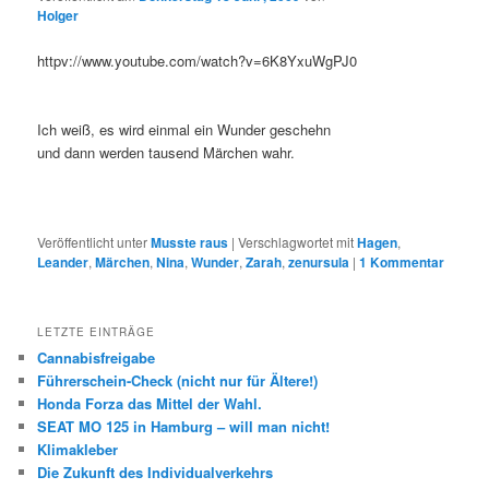
Holger
httpv://www.youtube.com/watch?v=6K8YxuWgPJ0
Ich weiß, es wird einmal ein Wunder geschehn
und dann werden tausend Märchen wahr.
Veröffentlicht unter
Musste raus
|
Verschlagwortet mit
Hagen
,
Leander
,
Märchen
,
Nina
,
Wunder
,
Zarah
,
zenursula
|
1
Kommentar
LETZTE EINTRÄGE
Cannabisfreigabe
Führerschein-Check (nicht nur für Ältere!)
Honda Forza das Mittel der Wahl.
SEAT MO 125 in Hamburg – will man nicht!
Klimakleber
Die Zukunft des Individualverkehrs