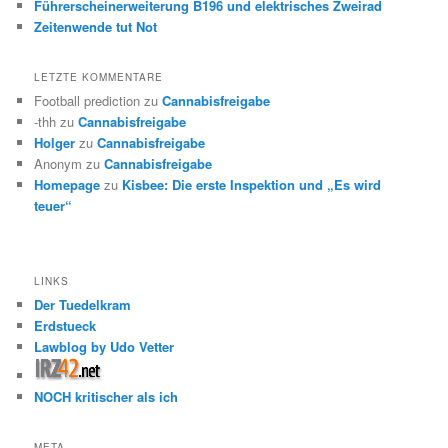
Führerscheinerweiterung B196 und elektrisches Zweirad
Zeitenwende tut Not
LETZTE KOMMENTARE
Football prediction
zu
Cannabisfreigabe
-thh
zu
Cannabisfreigabe
Holger
zu
Cannabisfreigabe
Anonym
zu
Cannabisfreigabe
Homepage
zu
Kisbee: Die erste Inspektion und „Es wird
teuer“
LINKS
Der Tuedelkram
Erdstueck
Lawblog by Udo Vetter
NOCH kritischer als ich
META