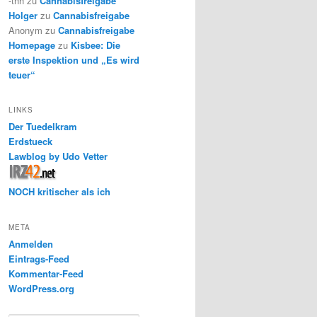
-thh
zu
Cannabisfreigabe
Holger
zu
Cannabisfreigabe
Anonym
zu
Cannabisfreigabe
Homepage
zu
Kisbee: Die
erste Inspektion und „Es wird
teuer“
LINKS
Der Tuedelkram
Erdstueck
Lawblog by Udo Vetter
NOCH kritischer als ich
META
Anmelden
Eintrags-Feed
Kommentar-Feed
WordPress.org