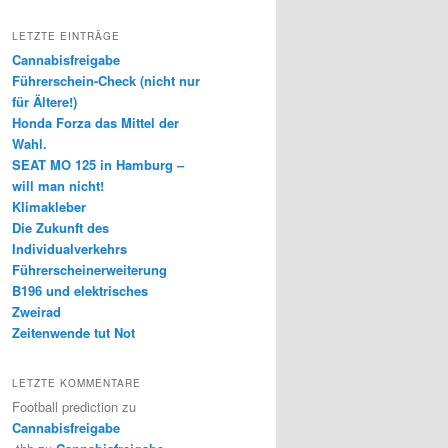
LETZTE EINTRÄGE
Cannabisfreigabe
Führerschein-Check (nicht nur
für Ältere!)
Honda Forza das Mittel der
Wahl.
SEAT MO 125 in Hamburg –
will man nicht!
Klimakleber
Die Zukunft des
Individualverkehrs
Führerscheinerweiterung
B196 und elektrisches
Zweirad
Zeitenwende tut Not
LETZTE KOMMENTARE
Football prediction
zu
Cannabisfreigabe