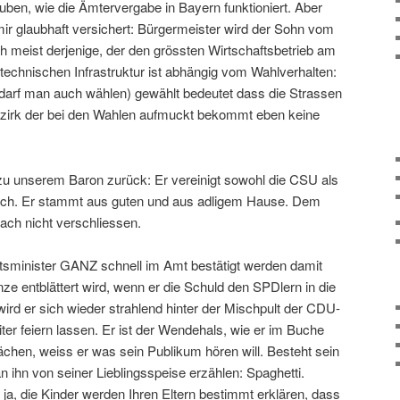
lauben, wie die Ämtervergabe in Bayern funktioniert. Aber
r glaubhaft versichert: Bürgermeister wird der Sohn vom
h meist derjenige, der den grössten Wirtschaftsbetrieb am
r technischen Infrastruktur ist abhängig vom Wahlverhalten:
 darf man auch wählen) gewählt bedeutet dass die Strassen
ezirk der bei den Wahlen aufmuckt bekommt eben keine
u unserem Baron zurück: Er vereinigt sowohl die CSU als
 sich. Er stammt aus guten und aus adligem Hause. Dem
fach nicht verschliessen.
tsminister GANZ schnell im Amt bestätigt werden damit
e entblättert wird, wenn er die Schuld den SPDlern in die
rd er sich wieder strahlend hinter der Mischpult der CDU-
iter feiern lassen. Er ist der Wendehals, wie er im Buche
ächen, weiss er was sein Publikum hören will. Besteht sein
 ihn von seiner Lieblingsspeise erzählen: Spaghetti.
a, die Kinder werden Ihren Eltern bestimmt erklären, dass