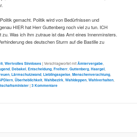
r.
 Politik gemacht. Politik wird von Bedürfnissen und
genau HIER hat Herr Guttenberg noch viel zu tun. ICH
t zu. Was ich ihm zutraue ist das Amt eines Innenminsters.
Verhinderung des deutschen Sturm auf die Bastille zu
lt
,
Wertvolles Sinnloses
|
Verschlagwortet mit
Ämtervergabe
,
ugend
,
Debakel
,
Entscheidung
,
Freiherr
,
Guttenberg
,
Haargel
,
reuen
,
Lärmschutzwand
,
Lieblingsspeise
,
Menschenverachtung
,
SPDlern
,
Überheblichkeit
,
Wahlbezirk
,
Wahldeppen
,
Wahlverhalten
,
tschaftsminister
|
3
Kommentare