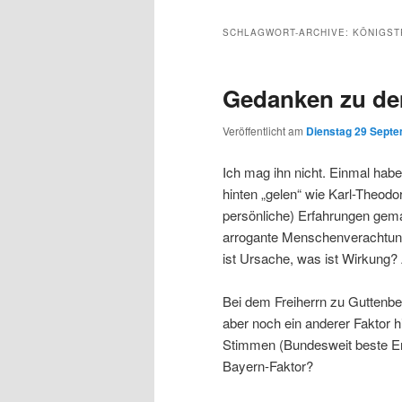
Inhalt
sekundären
SCHLAGWORT-ARCHIVE:
KÖNIGST
wechseln
Inhalt
Gedanken zu de
wechseln
Veröffentlicht am
Dienstag 29 Septe
Ich mag ihn nicht. Einmal hab
hinten „gelen“ wie Karl-Theodo
persönliche) Erfahrungen gema
arrogante Menschenverachtung 
ist Ursache, was ist Wirkung? A
Bei dem Freiherrn zu Guttenbe
aber noch ein anderer Faktor 
Stimmen (Bundesweit beste Er
Bayern-Faktor?