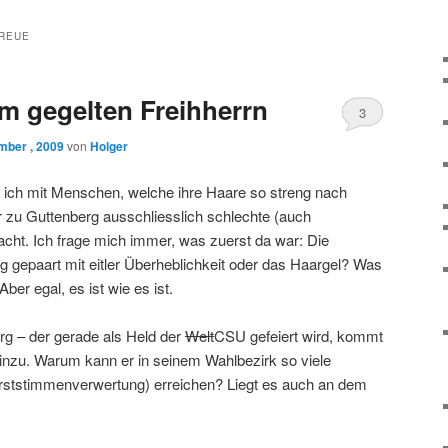
REUE
m gegelten Freihherrn
3
mber , 2009
von
Holger
e ich mit Menschen, welche ihre Haare so streng nach
r zu Guttenberg ausschliesslich schlechte (auch
cht. Ich frage mich immer, was zuerst da war: Die
gepaart mit eitler Überheblichkeit oder das Haargel? Was
ber egal, es ist wie es ist.
rg – der gerade als Held der
Welt
CSU gefeiert wird, kommt
hinzu. Warum kann er in seinem Wahlbezirk so viele
ststimmenverwertung) erreichen? Liegt es auch an dem