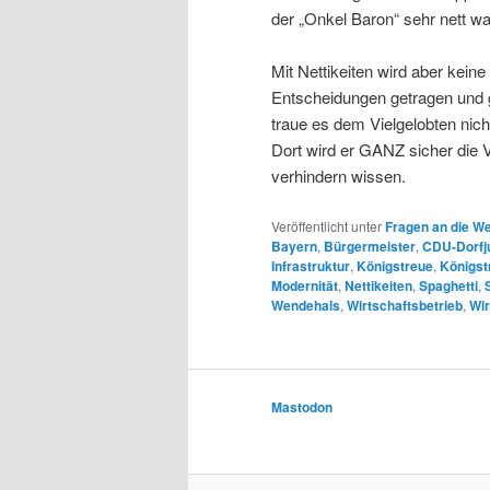
der „Onkel Baron“ sehr nett wa
Mit Nettikeiten wird aber keine
Entscheidungen getragen und 
traue es dem Vielgelobten nich
Dort wird er GANZ sicher die 
verhindern wissen.
Veröffentlicht unter
Fragen an die We
Bayern
,
Bürgermeister
,
CDU-Dorfj
Infrastruktur
,
Königstreue
,
Königst
Modernität
,
Nettikeiten
,
Spaghetti
,
Wendehals
,
Wirtschaftsbetrieb
,
Wir
Mastodon