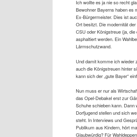
Ich wollte es ja nie so recht g
Bewohner Bayerns haben es mi
Ex-Bürgermeister. Dies ist auc
Ort besitzt. Die modernität de
CSU oder Königstreue (ja, die
asphaltiert werden. Ein Wahlb
Lärmschutzwand.
Und damit komme ich wieder z
auch die Königstreuen hinter
kann sich der „gute Bayer“ ein
Nun muss er nur als Wirtschaf
das Opel-Debakel erst zur Gänz
Schuhe schieben kann. Dann wi
Dorfjugend stellen und sich we
steht. In Interviews und Gespr
Publikum aus Kindern, hört man
Glaubwürdig? Für Wahldeppen j