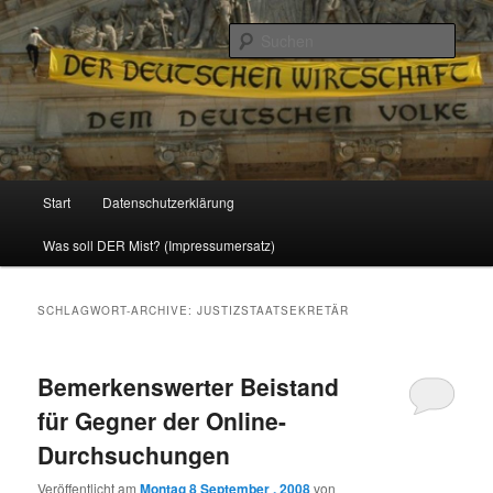
Politik, Wirtschaft, Soziales und Gesellschaft
Such
Reizzentrum
Hauptmenü
Start
Datenschutzerklärung
Zum
Zum
Was soll DER Mist? (Impressumersatz)
Inhalt
sekundären
wechseln
Inhalt
SCHLAGWORT-ARCHIVE:
JUSTIZSTAATSEKRETÄR
wechseln
Bemerkenswerter Beistand
für Gegner der Online-
Durchsuchungen
Veröffentlicht am
Montag 8 September , 2008
von