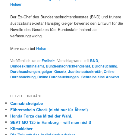
Holger
Der Ex-Chef des Bundesnachrichtendienstes (BND) und frühere
Justizstaatsekretär Hansjörg Geiger bewertet den Entwurf für die
Novelle des Gesetzes fürs Bundeskriminalamt als
verfassungswidrig.
Mehr dazu bei
Heise
Veröffentlicht unter
Freiheit
|
Verschlagwortet mit
BND
,
Bundeskriminalamt
,
Bundesnachrichtendienst
,
Durchsuchung
,
Durchsuchungen
,
geiger
,
Gesetz
,
Justizstaatsekretär
,
Online
Durchsuchung
,
Online Durchsuchungen
|
Schreibe eine Antwort
LETZTE EINTRÄGE
Cannabisfreigabe
Führerschein-Check (nicht nur für Ältere!)
Honda Forza das Mittel der Wahl.
SEAT MO 125 in Hamburg – will man nicht!
Klimakleber
Die Zukunft des Individualverkehrs