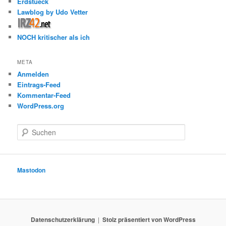
Erdstueck
Lawblog by Udo Vetter
NOCH kritischer als ich
META
Anmelden
Eintrags-Feed
Kommentar-Feed
WordPress.org
S
u
c
h
e
Mastodon
n
Datenschutzerklärung
Stolz präsentiert von WordPress