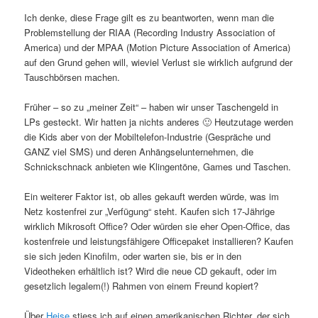
Ich denke, diese Frage gilt es zu beantworten, wenn man die
Problemstellung der RIAA (Recording Industry Association of
America) und der MPAA (Motion Picture Association of America)
auf den Grund gehen will, wieviel Verlust sie wirklich aufgrund der
Tauschbörsen machen.
Früher – so zu „meiner Zeit“ – haben wir unser Taschengeld in
LPs gesteckt. Wir hatten ja nichts anderes 🙂 Heutzutage werden
die Kids aber von der Mobiltelefon-Industrie (Gespräche und
GANZ viel SMS) und deren Anhängselunternehmen, die
Schnickschnack anbieten wie Klingentöne, Games und Taschen.
Ein weiterer Faktor ist, ob alles gekauft werden würde, was im
Netz kostenfrei zur „Verfügung“ steht. Kaufen sich 17-Jährige
wirklich Mikrosoft Office? Oder würden sie eher Open-Office, das
kostenfreie und leistungsfähigere Officepaket installieren? Kaufen
sie sich jeden Kinofilm, oder warten sie, bis er in den
Videotheken erhältlich ist? Wird die neue CD gekauft, oder im
gesetzlich legalem(!) Rahmen von einem Freund kopiert?
Über
Heise
stiess ich auf einen amerikanischen Richter, der sich