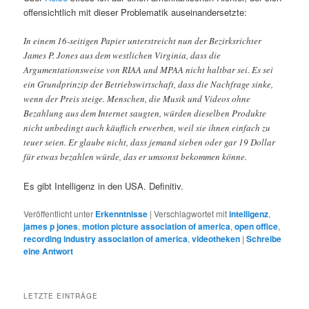
offensichtlich mit dieser Problematik auseinandersetzte:
In einem 16-seitigen Papier unterstreicht nun der Bezirksrichter
James P. Jones aus dem westlichen Virginia, dass die
Argumentationsweise von RIAA und MPAA nicht haltbar sei. Es sei
ein Grundprinzip der Betriebswirtschaft, dass die Nachfrage sinke,
wenn der Preis steige. Menschen, die Musik und Videos ohne
Bezahlung aus dem Internet saugten, würden dieselben Produkte
nicht unbedingt auch käuflich erwerben, weil sie ihnen einfach zu
teuer seien. Er glaube nicht, dass jemand sieben oder gar 19 Dollar
für etwas bezahlen würde, das er umsonst bekommen könne.
Es gibt Intelligenz in den USA. Definitiv.
Veröffentlicht unter
Erkenntnisse
|
Verschlagwortet mit
intelligenz
,
james p jones
,
motion picture association of america
,
open office
,
recording industry association of america
,
videotheken
|
Schreibe
eine Antwort
LETZTE EINTRÄGE