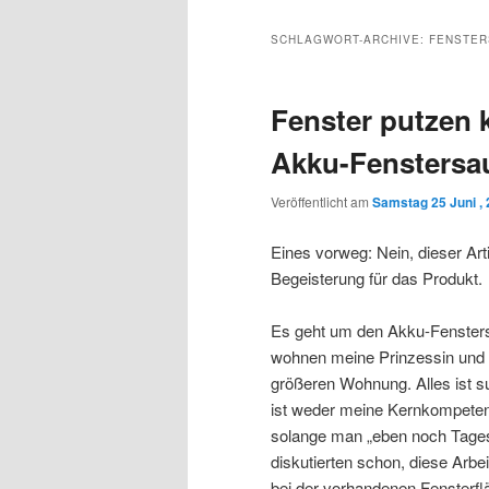
Inhalt
sekundären
SCHLAGWORT-ARCHIVE:
FENSTE
wechseln
Inhalt
Fenster putzen
wechseln
Akku-Fenstersa
Veröffentlicht am
Samstag 25 Juni ,
Eines vorweg: Nein, dieser Artik
Begeisterung für das Produkt.
Es geht um den Akku-Fensters
wohnen meine Prinzessin und i
größeren Wohnung. Alles ist s
ist weder meine Kernkompetenz
solange man „eben noch Tagesli
diskutierten schon, diese Arbe
bei der vorhandenen Fensterflä