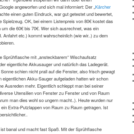
Google angeworfen und sich mal informiert: Der „
Kärcher
achte einen guten Eindruck, war gut getestet und bewertet,
e Spielzeug. OK, bei einem Listenpreis von 80€ kostet das
um die 60€ bis 70€. Wer sich ausrechnet, was ein
. Anfahrt etc.) kommt wahrscheinlich (wie wir..) zu dem
bieren.
e Sprühflasche mit „ansteckbarem“ Wischaufsatz
, der eigentliche Akkusauger und natürlich das Ladegerät.
Sonne schien nicht prall auf die Fenster, also frisch gewagt
 eigentlichen Akku-Sauger aufgeladen hatten wir schon
ne Ausreden mehr. Eigentlich schleppt man bei seiner
verse Utensilien von Fenster zu Fenster und von Raum
rum man dies wohl so ungern macht..). Heute wurden nur
e ein Extra-Putzlappen von Raum zu Raum getragen. Ist
rsichtlicher..
ist banal und macht fast Spaß. Mit der Sprühflasche