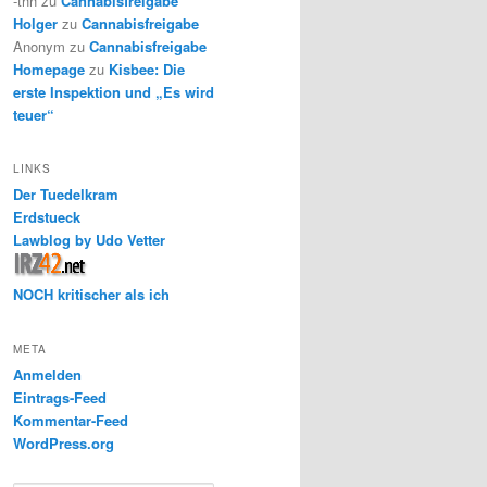
-thh
zu
Cannabisfreigabe
Holger
zu
Cannabisfreigabe
Anonym
zu
Cannabisfreigabe
Homepage
zu
Kisbee: Die
erste Inspektion und „Es wird
teuer“
LINKS
Der Tuedelkram
Erdstueck
Lawblog by Udo Vetter
NOCH kritischer als ich
META
Anmelden
Eintrags-Feed
Kommentar-Feed
WordPress.org