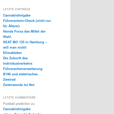
LETZTE EINTRÄGE
Cannabisfreigabe
Führerschein-Check (nicht nur
für Ältere!)
Honda Forza das Mittel der
Wahl.
SEAT MO 125 in Hamburg –
will man nicht!
Klimakleber
Die Zukunft des
Individualverkehrs
Führerscheinerweiterung
B196 und elektrisches
Zweirad
Zeitenwende tut Not
LETZTE KOMMENTARE
Football prediction
zu
Cannabisfreigabe