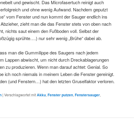
enebelt und gewischt. Das Microfasertuch reinigt auch
 erfolgreich und ohne wenig Aufwand. Nachdem geputzt
ke“ vom Fenster und nun kommt der Sauger endlich ins
 Abzieher, zieht man die das Fenster stets von oben nach
t, nichts saut einem den Fußboden voll. Selbst der
ßzügig sprühte….) nur sehr wenig „Brühe“ dabei ab.
 dass man die Gummilippe des Saugers nach jedem
em Lappen abwischt, um nicht durch Dreckablagerungen
en zu produzieren. Wenn man darauf achtet: Genial. So
be ich noch niemals in meinem Leben die Fenster gereinigt.
en (und Fenstern…) hat den letzten Gruselfaktor verloren.
n
|
Verschlagwortet mit
Akku
,
Fenster putzen
,
Fenstersauger
,