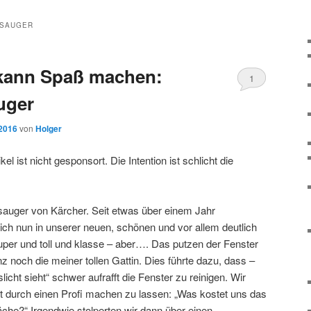
RSAUGER
 kann Spaß machen:
1
uger
 2016
von
Holger
el ist nicht gesponsort. Die Intention ist schlicht die
auger von Kärcher. Seit etwas über einem Jahr
ch nun in unserer neuen, schönen und vor allem deutlich
uper und toll und klasse – aber…. Das putzen der Fenster
 noch die meiner tollen Gattin. Dies führte dazu, dass –
cht sieht“ schwer aufrafft die Fenster zu reinigen. Wir
it durch einen Profi machen zu lassen: „Was kostet uns das
che?“ Irgendwie stolperten wir dann über einen