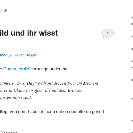
R IE
ld und ihr wisst
2
ber , 2008
von
Holger
ie
Computerbild
herausgefunden hat:
namens „Zero Day“ bedroht derzeit PCs. Im Moment
hner in China betroffen, die mit dem Browser
ausgestattet sind.
ling, von dem habe ich auch schon des öfteren gehört.
e Passage: