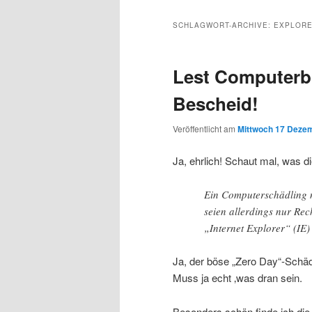
Inhalt
sekundären
SCHLAGWORT-ARCHIVE:
EXPLORE
wechseln
Inhalt
Lest Computerbi
wechseln
Bescheid!
Veröffentlicht am
Mittwoch 17 Dezem
Ja, ehrlich! Schaut mal, was d
Ein Computerschädling 
seien allerdings nur Rec
„Internet Explorer“ (IE) 
Ja, der böse „Zero Day“-Schäd
Muss ja echt ‚was dran sein.
Besonders schön finde ich di