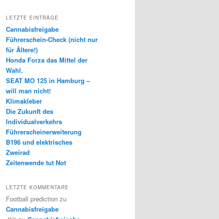
LETZTE EINTRÄGE
Cannabisfreigabe
Führerschein-Check (nicht nur
für Ältere!)
Honda Forza das Mittel der
Wahl.
SEAT MO 125 in Hamburg –
will man nicht!
Klimakleber
Die Zukunft des
Individualverkehrs
Führerscheinerweiterung
B196 und elektrisches
Zweirad
Zeitenwende tut Not
LETZTE KOMMENTARE
Football prediction
zu
Cannabisfreigabe