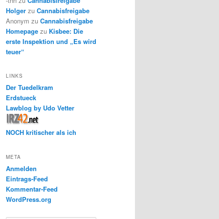
-thh
zu
Cannabisfreigabe
Holger
zu
Cannabisfreigabe
Anonym
zu
Cannabisfreigabe
Homepage
zu
Kisbee: Die
erste Inspektion und „Es wird
teuer“
LINKS
Der Tuedelkram
Erdstueck
Lawblog by Udo Vetter
NOCH kritischer als ich
META
Anmelden
Eintrags-Feed
Kommentar-Feed
WordPress.org