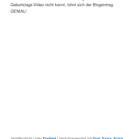
Geburtstags-Video nicht kennt, lohnt sich der Blogeintrag.
GENIAL!
Veröffentlicht unter
Freiheit
|
Verschlagwortet mit
Drei
,
Extra
,
Extra