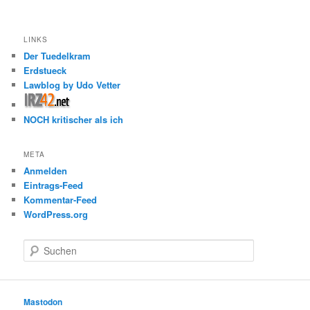
LINKS
Der Tuedelkram
Erdstueck
Lawblog by Udo Vetter
NOCH kritischer als ich
META
Anmelden
Eintrags-Feed
Kommentar-Feed
WordPress.org
S
u
c
h
e
Mastodon