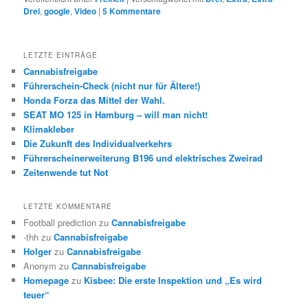
Drei
,
google
,
Video
|
5
Kommentare
LETZTE EINTRÄGE
Cannabisfreigabe
Führerschein-Check (nicht nur für Ältere!)
Honda Forza das Mittel der Wahl.
SEAT MO 125 in Hamburg – will man nicht!
Klimakleber
Die Zukunft des Individualverkehrs
Führerscheinerweiterung B196 und elektrisches Zweirad
Zeitenwende tut Not
LETZTE KOMMENTARE
Football prediction
zu
Cannabisfreigabe
-thh
zu
Cannabisfreigabe
Holger
zu
Cannabisfreigabe
Anonym
zu
Cannabisfreigabe
Homepage
zu
Kisbee: Die erste Inspektion und „Es wird
teuer“