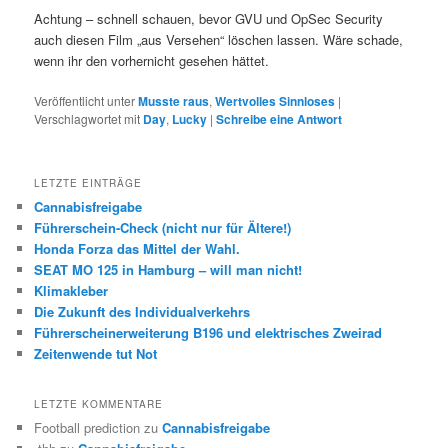
Achtung – schnell schauen, bevor GVU und OpSec Security
auch diesen Film „aus Versehen“ löschen lassen. Wäre schade,
wenn ihr den vorhernicht gesehen hättet.
Veröffentlicht unter
Musste raus
,
Wertvolles Sinnloses
|
Verschlagwortet mit
Day
,
Lucky
|
Schreibe eine Antwort
LETZTE EINTRÄGE
Cannabisfreigabe
Führerschein-Check (nicht nur für Ältere!)
Honda Forza das Mittel der Wahl.
SEAT MO 125 in Hamburg – will man nicht!
Klimakleber
Die Zukunft des Individualverkehrs
Führerscheinerweiterung B196 und elektrisches Zweirad
Zeitenwende tut Not
LETZTE KOMMENTARE
Football prediction
zu
Cannabisfreigabe