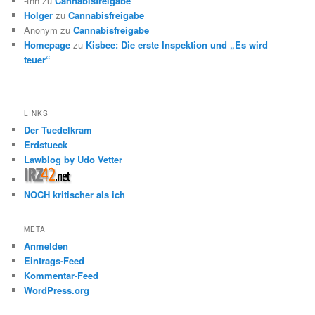
-thh
zu
Cannabisfreigabe
Holger
zu
Cannabisfreigabe
Anonym
zu
Cannabisfreigabe
Homepage
zu
Kisbee: Die erste Inspektion und „Es wird
teuer“
LINKS
Der Tuedelkram
Erdstueck
Lawblog by Udo Vetter
NOCH kritischer als ich
META
Anmelden
Eintrags-Feed
Kommentar-Feed
WordPress.org