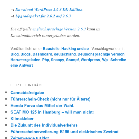
→
Download WordPress 2.6.3 DE-Edition
→
Upgradepaket für 2.6.2 auf 2.6.3
Die offizielle
englischsprachige Version 2.6.3
kann im
Downloadbereich runtergeladen werden.
Veröffentlicht unter
Baustelle
,
Hacking und so
|
Verschlagwortet mit
Blog
,
Blogs
,
Dashboard
,
deutschland
,
Deutschsprachige Version
,
Heruntergeladen
,
Php
,
Snoopy
,
Stumpf
,
Wordpress
,
Wp
|
Schreibe
eine Antwort
LETZTE EINTRÄGE
Cannabisfreigabe
Führerschein-Check (nicht nur für Ältere!)
Honda Forza das Mittel der Wahl.
SEAT MO 125 in Hamburg – will man nicht!
Klimakleber
Die Zukunft des Individualverkehrs
Führerscheinerweiterung B196 und elektrisches Zweirad
Zeitenwende tut Not