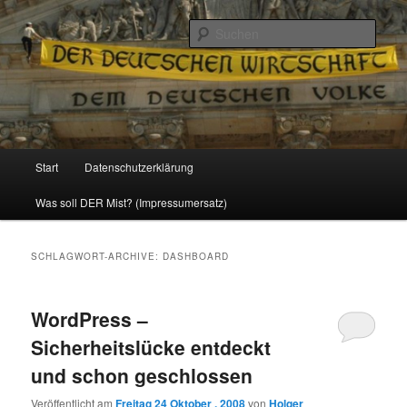
Politik, Wirtschaft, Soziales und Gesellschaft
Such
Reizzentrum
Hauptmenü
Start
Datenschutzerklärung
Zum
Zum
Was soll DER Mist? (Impressumersatz)
Inhalt
sekundären
wechseln
Inhalt
SCHLAGWORT-ARCHIVE:
DASHBOARD
wechseln
WordPress –
Sicherheitslücke entdeckt
und schon geschlossen
Veröffentlicht am
Freitag 24 Oktober , 2008
von
Holger