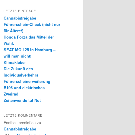
LETZTE EINTRÄGE
Cannabisfreigabe
Führerschein-Check (nicht nur
für Ältere!)
Honda Forza das Mittel der
Wahl.
SEAT MO 125 in Hamburg –
will man nicht!
Klimakleber
Die Zukunft des
Individualverkehrs
Führerscheinerweiterung
B196 und elektrisches
Zweirad
Zeitenwende tut Not
LETZTE KOMMENTARE
Football prediction
zu
Cannabisfreigabe