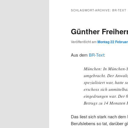
Inhalt
sekundären
SCHLAGWORT-ARCHIVE:
BR-TEXT
wechseln
Inhalt
Günther Freiher
wechseln
Veröffentlicht am
Montag 22 Februar
Aus dem
BR-Text
:
München: In München-Sc
umgebracht. Der Anwalt,
spezialisiert war, hatte
erschoss sich unmittelb
eingedrungen war. Der 
Betrugs zu 14 Monaten H
Das liest sich stark nach dem
Berufslebens so tat, darüber g