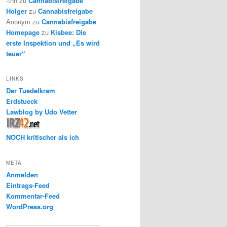
-thh
zu
Cannabisfreigabe
Holger
zu
Cannabisfreigabe
Anonym
zu
Cannabisfreigabe
Homepage
zu
Kisbee: Die
erste Inspektion und „Es wird
teuer“
LINKS
Der Tuedelkram
Erdstueck
Lawblog by Udo Vetter
NOCH kritischer als ich
META
Anmelden
Eintrags-Feed
Kommentar-Feed
WordPress.org