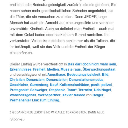
endlich in die Bedeutungslosigkeit zurück in die sie gehören. Sie
haben schon mehr gesellschaftlichen Schaden angerichtet, als
die Täter, die sie versuchen zu stellen. Denn JEDER junge
Mensch hat auch ein Anrecht auf eine ungestörte und vor allem
unverstörte Kindheit. Auch so definiert man Freiheit – auch mal
mit dem Onkel baden oder nackich am Strand rumtollen. Ihr
verkarsteten Vollhonks seid doch schlimmer als die Taliban, die
ihr bekämpft, weil sie das Volk und die Freiheit der Bürger
einschränken.
Dieser Eintrag wurde veröffentlicht in
Das darf doch nicht wahr sein
,
Erkenntnisse
,
Freiheit
,
Medien
,
Musste raus
,
Überwachungsstaat
und verschlagwortet mit
Angsthase
,
Bedeutungslosigkeit
,
Bild
,
Christian
,
Denunziant
,
Denunziation
,
Denunziationsmodus
,
Geschichte
,
Guttenberg
,
Kauf
,
Kollateralschäden
,
panik
,
polizei
,
Protagonist
,
Schweiger
,
Stephanie
,
Tatort
,
Terrorist
,
Udo Nagel
,
Wahrheitsgehalt
,
Werbepartner
,
Xavier Naidoo
von
Holger
.
Permanenter Link zum Eintrag
.
6 GEDANKEN ZU „
ERST SIND WIR ALLE TERRORISTEN, DANN ALLE
PÄDOPHIL
“