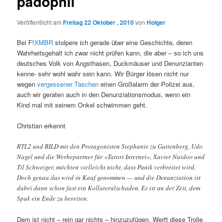
pädophil
Veröffentlicht am
Freitag 22 Oktober , 2010
von
Holger
Bei F!
XMBR
stolpere ich gerade über eine Geschichte, deren
Wahrheitsgehalt ich zwar nicht prüfen kann, die aber – so ich uns
deutsches Volk von Angsthasen, Duckmäuser und Denunzianten
kenne- sehr wohl wahr sein kann. Wir Bürger lösen nicht nur
wegen
vergessener Taschen
einen Großalarm der Polizei aus,
auch wir geraten auch in den Denunziationsmodus, wenn ein
Kind mal mit seinem Onkel schwimmen geht.
Christian erkennt
RTL2 und BILD mit den Protagonisten Stephanie zu Guttenberg, Udo
Nagel und die Werbepartner für «Tatort Internet», Xavier Naidoo und
Til Schweiger, möchten vielleicht nicht, dass Panik verbreitet wird.
Doch genau das wird in Kauf genommen — und die Denunziation ist
dabei dann schon fast ein Kollateralschaden. Es ist an der Zeit, dem
Spuk ein Ende zu bereiten.
Dem ist nicht – rein gar nichts – hinzuzufügen. Werft diese Trolle