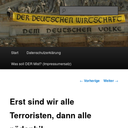
Politik, Wirtschaft, Soziales und Gesellschaft
Such
Reizzentrum
Hauptmenü
Start
Datenschutzerklärung
Zum
Was soll DER Mist? (Impressumersatz)
Inhalt
wechseln
Beitrags-
←
Vorherige
Weiter
→
Navigation
Erst sind wir alle
Terroristen, dann alle