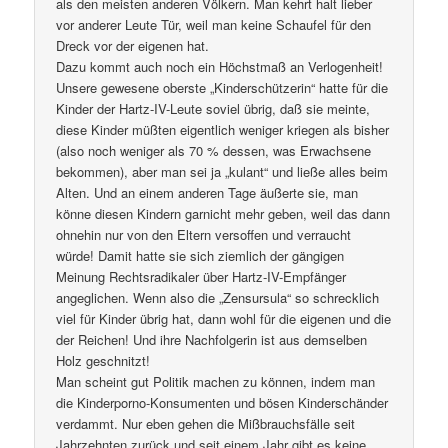
als den meisten anderen Völkern. Man kehrt halt lieber
vor anderer Leute Tür, weil man keine Schaufel für den
Dreck vor der eigenen hat.
Dazu kommt auch noch ein Höchstmaß an Verlogenheit!
Unsere gewesene oberste „Kinderschützerin“ hatte für die
Kinder der Hartz-IV-Leute soviel übrig, daß sie meinte,
diese Kinder müßten eigentlich weniger kriegen als bisher
(also noch weniger als 70 % dessen, was Erwachsene
bekommen), aber man sei ja „kulant“ und ließe alles beim
Alten. Und an einem anderen Tage äußerte sie, man
könne diesen Kindern garnicht mehr geben, weil das dann
ohnehin nur von den Eltern versoffen und verraucht
würde! Damit hatte sie sich ziemlich der gängigen
Meinung Rechtsradikaler über Hartz-IV-Empfänger
angeglichen. Wenn also die „Zensursula“ so schrecklich
viel für Kinder übrig hat, dann wohl für die eigenen und die
der Reichen! Und ihre Nachfolgerin ist aus demselben
Holz geschnitzt!
Man scheint gut Politik machen zu können, indem man
die Kinderporno-Konsumenten und bösen Kinderschänder
verdammt. Nur eben gehen die Mißbrauchsfälle seit
Jahrzehnten zurück und seit einem Jahr gibt es keine