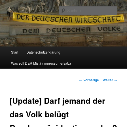
Politik, Wirtschaft, Soziales und Gesellschaft
Such
Reizzentrum
Hauptmenü
Start
Datenschutzerklärung
Zum
Was soll DER Mist? (Impressumersatz)
Inhalt
wechseln
Beitrags-
←
Vorherige
Weiter
→
Navigation
[Update] Darf jemand der
das Volk belügt