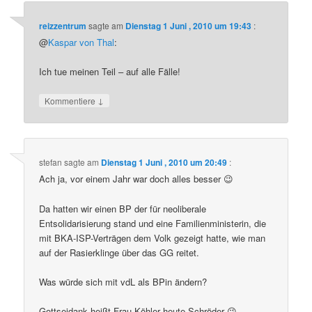
reizzentrum
sagte am
Dienstag 1 Juni , 2010 um 19:43
:
@
Kaspar von Thal
:
Ich tue meinen Teil – auf alle Fälle!
↓
Kommentiere
stefan
sagte am
Dienstag 1 Juni , 2010 um 20:49
:
Ach ja, vor einem Jahr war doch alles besser 😉
Da hatten wir einen BP der für neoliberale
Entsolidarisierung stand und eine Familienministerin, die
mit BKA-ISP-Verträgen dem Volk gezeigt hatte, wie man
auf der Rasierklinge über das GG reitet.
Was würde sich mit vdL als BPin ändern?
Gottseidank heißt Frau Köhler heute Schröder 😉