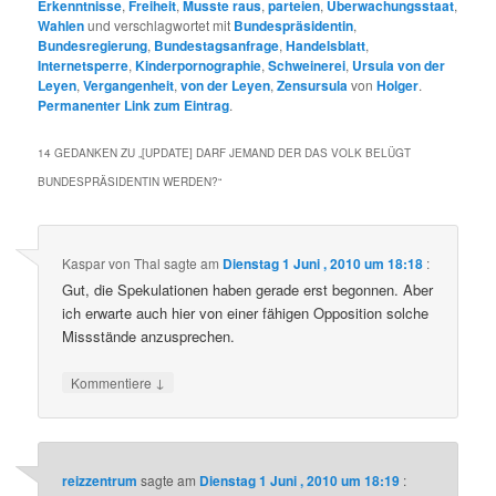
Erkenntnisse
,
Freiheit
,
Musste raus
,
parteien
,
Überwachungsstaat
,
Wahlen
und verschlagwortet mit
Bundespräsidentin
,
Bundesregierung
,
Bundestagsanfrage
,
Handelsblatt
,
Internetsperre
,
Kinderpornographie
,
Schweinerei
,
Ursula von der
Leyen
,
Vergangenheit
,
von der Leyen
,
Zensursula
von
Holger
.
Permanenter Link zum Eintrag
.
14 GEDANKEN ZU „
[UPDATE] DARF JEMAND DER DAS VOLK BELÜGT
BUNDESPRÄSIDENTIN WERDEN?
“
Kaspar von Thal
sagte am
Dienstag 1 Juni , 2010 um 18:18
:
Gut, die Spekulationen haben gerade erst begonnen. Aber
ich erwarte auch hier von einer fähigen Opposition solche
Missstände anzusprechen.
↓
Kommentiere
reizzentrum
sagte am
Dienstag 1 Juni , 2010 um 18:19
: