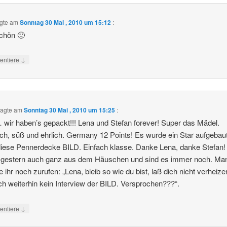
gte am
Sonntag 30 Mai , 2010 um 15:12
:
chön 🙂
↓
ntiere
agte am
Sonntag 30 Mai , 2010 um 15:25
:
wir haben’s gepackt!!! Lena und Stefan forever! Super das Mädel.
ich, süß und ehrlich. Germany 12 Points! Es wurde ein Star aufgebau
iese Pennerdecke BILD. Einfach klasse. Danke Lena, danke Stefan!
 gestern auch ganz aus dem Häuschen und sind es immer noch. Ma
 ihr noch zurufen: „Lena, bleib so wie du bist, laß dich nicht verheiz
ch weiterhin kein Interview der BILD. Versprochen???“.
↓
ntiere