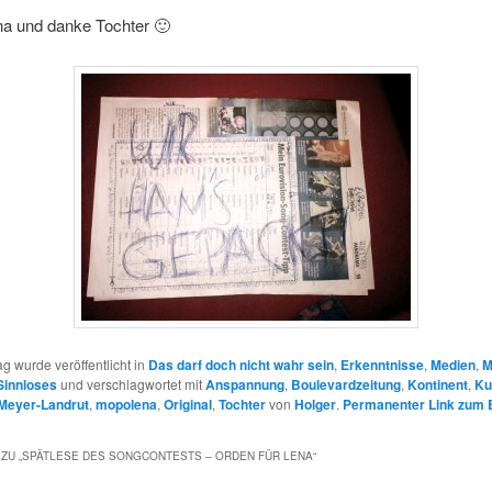
a und danke Tochter 🙂
ag wurde veröffentlicht in
Das darf doch nicht wahr sein
,
Erkenntnisse
,
Medien
,
M
Sinnloses
und verschlagwortet mit
Anspannung
,
Boulevardzeitung
,
Kontinent
,
Ku
Meyer-Landrut
,
mopolena
,
Original
,
Tochter
von
Holger
.
Permanenter Link zum E
ZU „
SPÄTLESE DES SONGCONTESTS – ORDEN FÜR LENA
“