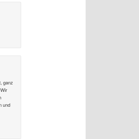
t, ganz
 Wir
n
en und