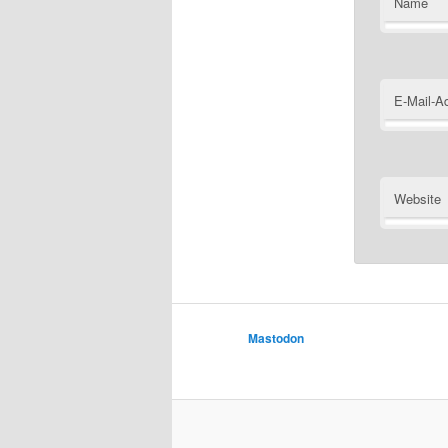
Name
E-Mail-A
Website
Mastodon