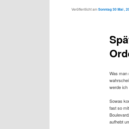
Inhalt
Veröffentlicht am
Sonntag 30 Mai , 2
wechseln
Spä
Ord
Was man n
wahrschein
werde ich 
Sowas kom
fast so mi
Boulevard
aufhebt um