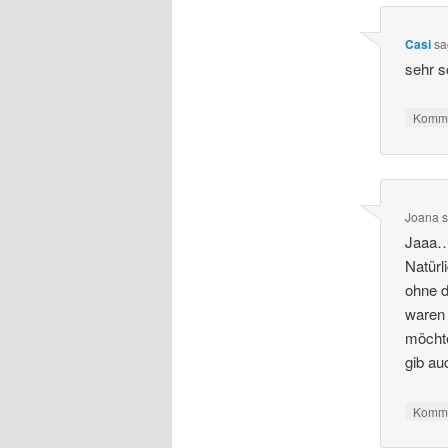
Casi
sa
sehr s
Komme
Joana
s
Jaaa… 
Natürl
ohne d
waren
möchte
gib au
Komme