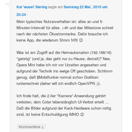
Kai 'wusel' Siering
sagte am
Samstag 22 Mai , 2010 um
20:24
:
Mein typisches Nutzerverhalten ist: alles an und 5-
Minuten-Intervall für alles. <4h und das Milestone schreit
nach der nächsten Ökostromtanke. Dafür brauche ich
keine App, die wiederum Strom frißt 😉
Was ist am Zugriff auf die Heimautomation (192.168/16)
"garstig" (und ja, das geht nur zu Hause, derzeit)? Nee,
Opera Mini habe ich mir vor Urzeiten angesehen und
aufgrund der Technik ins ewige Off geschoben. Schlimm
genug, daß $Mobilfunker normal schon Grafiken
runterrechnet (daher will ich endlich OpenVPN ;)).
Ich finde halt, die 2.0er "Kamera"-Anwendung gehört
verboten, dem Coter lebenslänglich UI-Verbot erteilt …
Daß die Bilder aufgrund der Kack-Hardware schon rottig
sind, ist keine Entschuldigung IMHO 😉
↓
Kommentiere