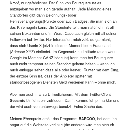
Kropf, nur gefährlicher. Der Sinn von Foursquare ist es
anzugeben wo man sich gerade aufhält. Jede Meldung eines
Standortes gibt dann Belohnungs- (oder
Penisverlängerungs)Punkte oder auch Badges, die man sich an
das Knie nageln kann. Die Standorte teilt man natürlich mit all
seinen Bekannten und im Worst-Case auch gleich mit all seinen
Followern bei Twitter. Nur interessiert mich z.B. so gar nicht,
dass sich Userin-X jetzt in diesem Moment beim Frauenarzt
(Adresse XYZ) einfindet. Im Gegensatz zu Latitude (auch wenn
Google im Moment GANZ böse ist) kann man bei Foursquare
auch nicht temporär seinen Standort geheim halten – wenn ich
mich einlogge sehen dass alle oder keiner. Runter mit dem Ding,
der einzige Sinn ist, dass der Anbieter später mit
standortbezogenen Diensten Geld verdienen kann – ohne mich.
Aber nun auch mal zu Erfreulicherem: Mit dem Twitter-Client
Seesmic
bin ich sehr zufrieden. Damit komme ich prima klar und
der wird auch von unterwegs benutzt. Feine Sache das.
Meinen Ehrenpreis erhält das Programm
BARCOO
, bei dem ich
sogar auf die Webseite verlinke (die anderen wird man sich eh