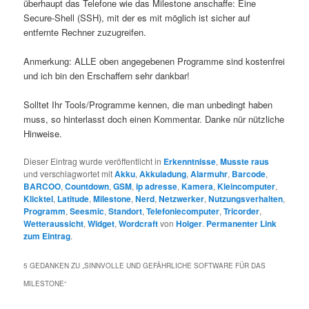
überhaupt das Telefone wie das Milestone anschaffe: Eine
Secure-Shell (SSH), mit der es mit möglich ist sicher auf
entfernte Rechner zuzugreifen.
Anmerkung: ALLE oben angegebenen Programme sind kostenfrei
und ich bin den Erschaffern sehr dankbar!
Solltet Ihr Tools/Programme kennen, die man unbedingt haben
muss, so hinterlasst doch einen Kommentar. Danke nür nützliche
Hinweise.
Dieser Eintrag wurde veröffentlicht in
Erkenntnisse
,
Musste raus
und verschlagwortet mit
Akku
,
Akkuladung
,
Alarmuhr
,
Barcode
,
BARCOO
,
Countdown
,
GSM
,
ip adresse
,
Kamera
,
Kleincomputer
,
Klicktel
,
Latitude
,
Milestone
,
Nerd
,
Netzwerker
,
Nutzungsverhalten
,
Programm
,
Seesmic
,
Standort
,
Telefoniecomputer
,
Tricorder
,
Wetteraussicht
,
Widget
,
Wordcraft
von
Holger
.
Permanenter Link
zum Eintrag
.
5 GEDANKEN ZU „
SINNVOLLE UND GEFÄHRLICHE SOFTWARE FÜR DAS
MILESTONE
“