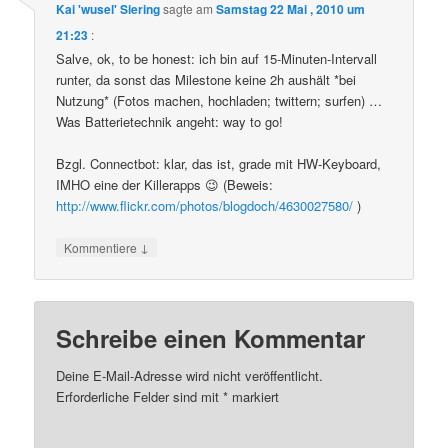
Kai 'wusel' Siering
sagte am
Samstag 22 Mai , 2010 um
21:23
:
Salve, ok, to be honest: ich bin auf 15-Minuten-Intervall
runter, da sonst das Milestone keine 2h aushält *bei
Nutzung* (Fotos machen, hochladen; twittern; surfen) …
Was Batterietechnik angeht: way to go!
Bzgl. Connectbot: klar, das ist, grade mit HW-Keyboard,
IMHO eine der Killerapps 😉 (Beweis:
http://www.flickr.com/photos/blogdoch/4630027580/
)
↓
Kommentiere
Schreibe einen Kommentar
Deine E-Mail-Adresse wird nicht veröffentlicht.
Erforderliche Felder sind mit
*
markiert