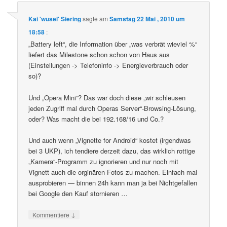
Kai 'wusel' Siering
sagte am
Samstag 22 Mai , 2010 um
18:58
:
„Battery left“, die Information über „was verbrät wieviel %“
liefert das Milestone schon schon von Haus aus
(Einstellungen -> Telefoninfo -> Energieverbrauch oder
so)?
Und „Opera Mini“? Das war doch diese „wir schleusen
jeden Zugriff mal durch Operas Server“-Browsing-Lösung,
oder? Was macht die bei 192.168/16 und Co.?
Und auch wenn „Vignette for Android“ kostet (irgendwas
bei 3 UKP), ich tendiere derzeit dazu, das wirklich rottige
„Kamera“-Programm zu ignorieren und nur noch mit
Vignett auch die orginären Fotos zu machen. Einfach mal
ausprobieren — binnen 24h kann man ja bei Nichtgefallen
bei Google den Kauf stornieren …
↓
Kommentiere