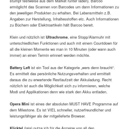
stumpf testweise aus dem Market runter laden). Barcoo
ermöglicht das Scannen von Barcodes um dann Informationen zu
den jeweiligen Produkten zu erhalten. Bei Lebensmitteln z.B.
Angaben zur Herstellung, Inhaltesstoffen etc. Auch Informationen
zu Büchern oder Elektroartikeln hält Barcoo bereit.
Klein und nützlich ist
Ultrachrome
, eine Stopp/Alarmuhr mit
unterschiedlichen Funktionen und auch mit einem Countdown für
all die kleinen Momente wo man in 10 Minuten (oder wann auch
immer) an einen Termin erinnert werden möchte.
Battery Left
ist ein Tool aus der Kategorie „wers denn braucht“.
Es ermittelt das persönliche Nutzungsverhalten und ermittelt
daraus die zu erwartende Restlaufzeit der Akkuladung. Recht
nützlich ist auch die Möglichkeit sich zu informieren, welche
Modi und Applikationen denn wie stark den Akku entladen.
Opera Mini
ist eines der absoluten MUST HAVE Programme auf
dem Milestone. Es ist VIEL schneller, nutzerfreundlicher und
leistungsfähiger als der mitgelieferte Browser.
Klicktel
(jaja) nutze ich für die Anzeige von all den