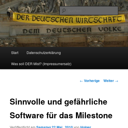
Politik, Wirtschaft, Soziales und Gesellschaft
Such
Reizzentrum
Hauptmenü
Start
Datenschutzerklärung
Zum
Was soll DER Mist? (Impressumersatz)
Inhalt
wechseln
Beitrags-
←
Vorherige
Weiter
→
Navigation
Sinnvolle und gefährliche
Software für das Milestone
Veröffentlicht am
Samstag 22 Mai , 2010
von
Holger