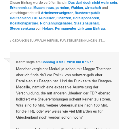
Dieser Eintrag wurde veröffentlicht in
Das darf doch nicht wahr sein
,
Erkenntnisse
,
Musste raus
,
parteien
,
Wahlen
,
wirtschaft
und
verschlagwortet mit
Arbeitsverweigerer
,
Bundesrepublik
Deutschland
,
CDU-Politiker
,
Finanzen
,
Hotelsponsoren
,
Koalitionspartner
,
Nichtahnungshaber
,
Staatshaushalt
,
Steuersenkung
von
Holger
.
Permanenter Link zum Eintrag
.
8 GEDANKEN ZU „
WARUM MERKEL FÜR STEUERSENKUNGEN IST…
“
Karim
sagte am
Sonntag 9 Mai , 2010 um 07:57
:
Mancher vergleicht Merkel ja schon mit Maggie Thatcher
aber ich finde daß die Politik von schwarz-gelb eher
Parallelen zu Reagan hat. Und die Rückseite der Reagan-
Medaille, nämlich eine exzessive Ausweitung der
Verschuldung, die mit anderen „Idealen“ der FDP ebenso
kollidiert wie Steuererhöhungen scheint keinen zu stören.
Was sind 16 Mrd. weitere Steuerausfälle nach 100 Mrd.
für die HRE oder wer weiss wie viel Milliarden es für
Griechenland noch werden schon noch?