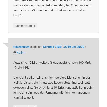
Das ganze hat auch einen Sinn, der wie Grover Norquist
mal so eloquent sagte darin besteht „Den Staat so klein
zu machen daß man ihn in der Badewanne ersäufen
kann“.
↓
Kommentiere
reizzentrum
sagte am
Sonntag 9 Mai , 2010 um 09:32
:
@
Karim
:
„Was sind 16 Mrd. weitere Steuerausfälle nach 100 Mrd.
für die HRE“
Vielleicht sollten wir uns nicht so viele Menschen in der
Politik leisten, die ihr ganzes Leben stets finanziell satt
gewesen sind. So eine Hartz-IV Erfahrung z.B. kann sehr
lehrreich sein, was den Umgang mit nicht vorhandenem
Kapital angeht.