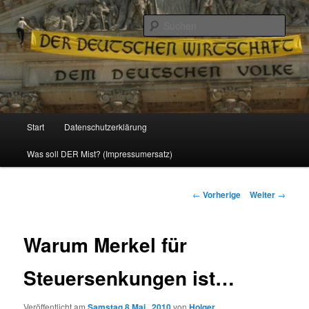
Politik, Wirtschaft, Soziales und Gesellschaft
Such
Reizzentrum
Hauptmenü
Start
Datenschutzerklärung
Zum
Was soll DER Mist? (Impressumersatz)
Inhalt
wechseln
Beitrags-
←
Vorherige
Weiter
→
Navigation
Warum Merkel für
Steuersenkungen ist…
Veröffentlicht am
Samstag 8 Mai , 2010
von
Holger