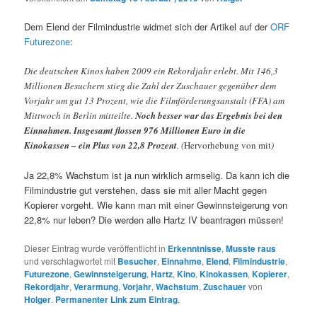
Dem Elend der Filmindustrie widmet sich der Artikel auf der
ORF
Futurezone
:
Die deutschen Kinos haben 2009 ein Rekordjahr erlebt. Mit 146,3
Millionen Besuchern stieg die Zahl der Zuschauer gegenüber dem
Vorjahr um gut 13 Prozent, wie die Filmförderungsanstalt (FFA) am
Mittwoch in Berlin mitteilte.
Noch besser war das Ergebnis bei den
Einnahmen. Insgesamt flossen 976 Millionen Euro in die
Kinokassen – ein Plus von 22,8 Prozent
. (
Hervorhebung von mit
)
Ja 22,8% Wachstum ist ja nun wirklich armselig. Da kann ich die
Filmindustrie gut verstehen, dass sie mit aller Macht gegen
Kopierer vorgeht. Wie kann man mit einer Gewinnsteigerung von
22,8% nur leben? Die werden alle Hartz IV beantragen müssen!
Dieser Eintrag wurde veröffentlicht in
Erkenntnisse
,
Musste raus
und verschlagwortet mit
Besucher
,
Einnahme
,
Elend
,
Filmindustrie
,
Futurezone
,
Gewinnsteigerung
,
Hartz
,
Kino
,
Kinokassen
,
Kopierer
,
Rekordjahr
,
Verarmung
,
Vorjahr
,
Wachstum
,
Zuschauer
von
Holger
.
Permanenter Link zum Eintrag
.