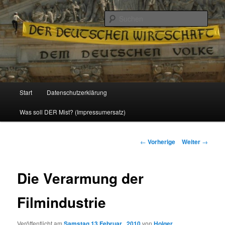
Politik, Wirtschaft, Soziales und Gesellschaft
Such
Reizzentrum
Hauptmenü
Start
Datenschutzerklärung
Zum
Was soll DER Mist? (Impressumersatz)
Inhalt
wechseln
Beitrags-
←
Vorherige
Weiter
→
Navigation
Die Verarmung der
Filmindustrie
Veröffentlicht am
Samstag 13 Februar , 2010
von
Holger