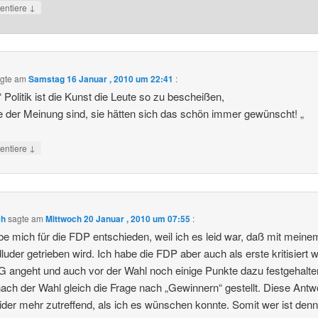
↓
ntiere
gte am
Samstag 16 Januar , 2010 um 22:41
:
 “ Politik ist die Kunst die Leute so zu bescheißen,
e der Meinung sind, sie hätten sich das schön immer gewünscht! „
↓
ntiere
ch
sagte am
Mittwoch 20 Januar , 2010 um 07:55
:
be mich für die FDP entschieden, weil ich es leid war, daß mit mein
luder getrieben wird. Ich habe die FDP aber auch als erste kritisiert 
angeht und auch vor der Wahl noch einige Punkte dazu festgehalten
ach der Wahl gleich die Frage nach „Gewinnern“ gestellt. Diese Antw
eider mehr zutreffend, als ich es wünschen konnte. Somit wer ist den