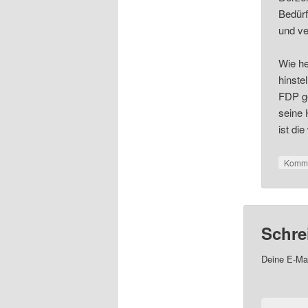
Bedürf
und ve
Wie he
hinste
FDP ge
seine 
ist di
Komme
Schre
Deine E-Mai