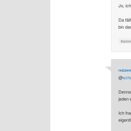
Jo, ic
Da fäl
bin da
Komme
reizze
@
sch
Dennoc
jeden 
Ich fr
eigent