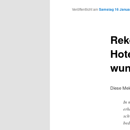
Inhalt
Veröffentlicht am
Samstag 16 Januar
wechseln
Rek
Hote
wun
Diese Me
In 
erh
sch
bed