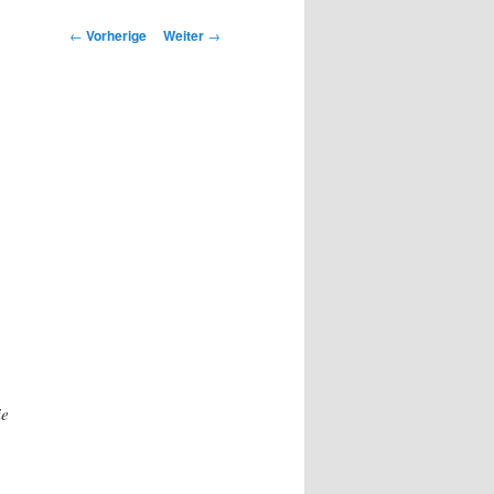
Beitrags-
←
Vorherige
Weiter
→
Navigation
ie