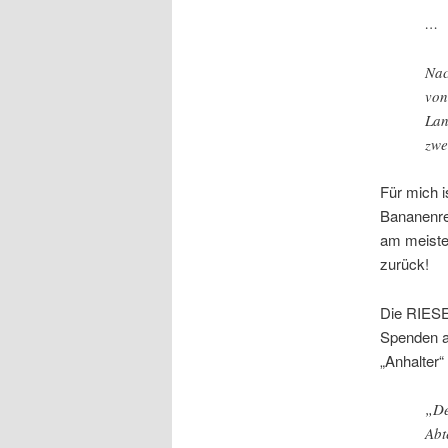
…
Nac
von
Lan
zwe
Für mich i
Bananenre
am meiste
zurück!
Die RIESE
Spenden a
„Anhalter“
„De
Abt