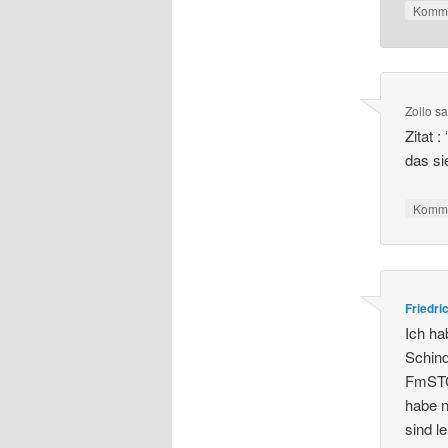
Komme
Zollo
sa
Zitat :
das si
Komme
Friedri
Ich ha
Schind
FmSTG 
habe n
sind l