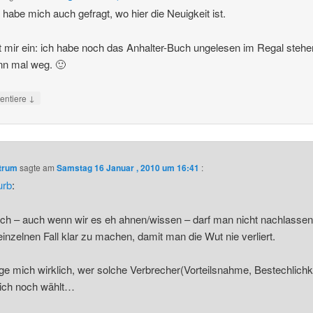
h habe mich auch gefragt, wo hier die Neuigkeit ist.
lt mir ein: ich habe noch das Anhalter-Buch ungelesen im Regal stehe
nn mal weg. 🙂
↓
ntiere
ntrum
sagte am
Samstag 16 Januar , 2010 um 16:41
:
urb
:
h – auch wenn wir es eh ahnen/wissen – darf man nicht nachlassen
einzelnen Fall klar zu machen, damit man die Wut nie verliert.
age mich wirklich, wer solche Verbrecher(Vorteilsnahme, Bestechlichk
lich noch wählt…