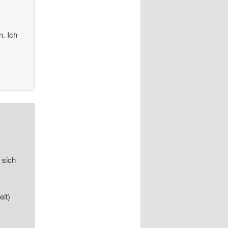
n. Ich
 sich
eit)