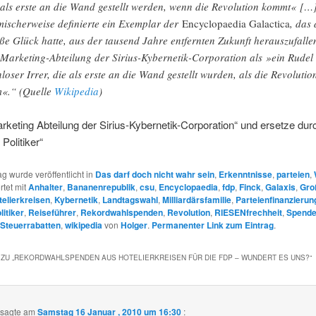
 als erste an die Wand gestellt werden, wenn die Revolution kommt« […]
ischerweise definierte ein Exemplar der
Encyclopaedia Galactica
, das
ße Glück hatte, aus der tausend Jahre entfernten Zukunft herauszufalle
 Marketing-Abteilung der Sirius-Kybernetik-Corporation als »ein Rudel
nloser Irrer, die als erste an die Wand gestellt wurden, als die Revolutio
«.“ (Quelle
Wikipedia
)
keting Abteilung der Sirius-Kybernetik-Corporation“ und ersetze dur
Politiker“
ag wurde veröffentlicht in
Das darf doch nicht wahr sein
,
Erkenntnisse
,
parteien
,
rtet mit
Anhalter
,
Bananenrepublik
,
csu
,
Encyclopaedia
,
fdp
,
Finck
,
Galaxis
,
Gro
telierkreisen
,
Kybernetik
,
Landtagswahl
,
Milliardärsfamilie
,
Parteienfinanzierun
litiker
,
Reiseführer
,
Rekordwahlspenden
,
Revolution
,
RIESENfrechheit
,
Spend
Steuerrabatten
,
wikipedia
von
Holger
.
Permanenter Link zum Eintrag
.
ZU „
REKORDWAHLSPENDEN AUS HOTELIERKREISEN FÜR DIE FDP – WUNDERT ES UNS?
“
sagte am
Samstag 16 Januar , 2010 um 16:30
: