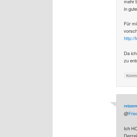
mehr b
in gut
Für mi
vorsc
http:/
Da ich
zu en
Komme
reizze
@
Frie
Ich HO
Derzei