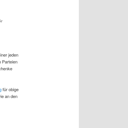
ie
einer jeden
 Parteien
schenke
g
für obige
ie an den
,