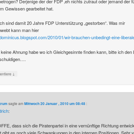
etrogen? Derjenige der der FDP ‚eh nichts zutraut oder jemand der f
em Gewissen gearbeitet hat.
ch sind damit 20 Jahre FDP Unterstützung „gestorben“. Was mir
hwebt kann man hier
/fdominicus.blogspot.com/2010/01/wir-brauchen-unbedingt-eine-liberal
 keine Ahnung habe wo ich Gleichgesinnte finden kann, bitte ich den 
tschuldigen….
↓
ntiere
ntrum
sagte am
Mittwoch 20 Januar , 2010 um 08:48
:
drich
:
FFE, dass sich die Piratenpartei in eine vernünftige Richtung entwick
t gibt es noch viele Schwankungen in den internen Positionen. Sehr v