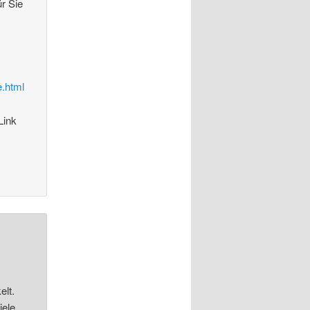
ür Sie
e.html
Link
elt.
iele