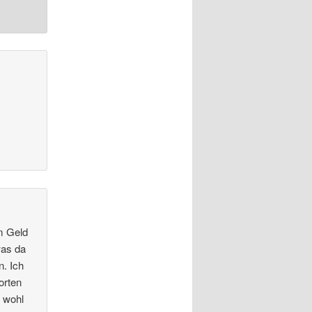
em Geld
was da
. Ich
orten
n wohl