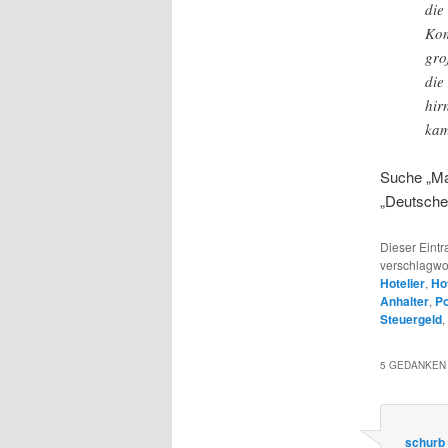
die
Kom
gro
die
hir
kam
Suche „Mar
„Deutsche 
Dieser Eintr
verschlagwo
Hotelier
,
Ho
Anhalter
,
Po
Steuergeld
,
5 GEDANKEN 
schurb