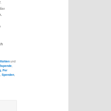
.
 das
n,
n
ch
Wahlen
und
ßspende
,
g
,
Per
e
,
Spenden
,