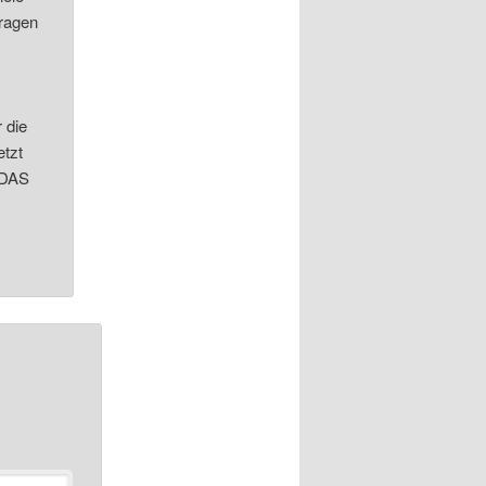
tragen
 die
etzt
 DAS