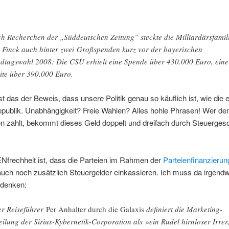
h Recherchen der „Süddeutschen Zeitung“ steckte die Milliardärsfamil
 Finck auch hinter zwei Großspenden kurz vor der bayerischen
dtagswahl 2008: Die CSU erhielt eine Spende über 430.000 Euro, eine
ite über 390.000 Euro.
st das der Beweis, dass unsere Politik genau so käuflich ist, wie die 
publik. Unabhängigkeit? Freie Wahlen? Alles hohle Phrasen! Wer den
n zahlt, bekommt dieses Geld doppelt und dreifach durch Steuerge
Nfrechheit ist, dass die Parteien im Rahmen der
Parteienfinanzierun
uch noch zusätzlich Steuergelder einkassieren. Ich muss da irgendw
 denken:
r Reiseführer
Per Anhalter durch die Galaxis
definiert die Marketing-
eilung der Sirius-Kybernetik-Corporation als »ein Rudel hirnloser Irrer