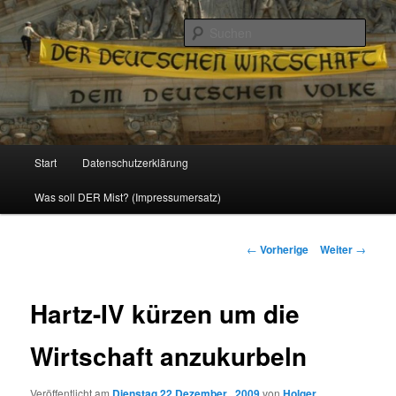
Politik, Wirtschaft, Soziales und Gesellschaft
Such
Reizzentrum
Hauptmenü
Start
Datenschutzerklärung
Zum
Was soll DER Mist? (Impressumersatz)
Inhalt
wechseln
Beitrags-
←
Vorherige
Weiter
→
Navigation
Hartz-IV kürzen um die
Wirtschaft anzukurbeln
Veröffentlicht am
Dienstag 22 Dezember , 2009
von
Holger