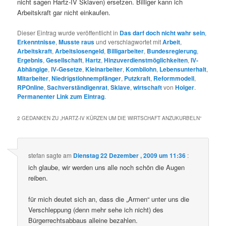
nicht sagen Hartz-IV Sklaven) ersetzen. Billiger kann ich
Arbeitskraft gar nicht einkaufen.
Dieser Eintrag wurde veröffentlicht in
Das darf doch nicht wahr sein
,
Erkenntnisse
,
Musste raus
und verschlagwortet mit
Arbeit
,
Arbeitskraft
,
Arbeitslosengeld
,
Billigarbeiter
,
Bundesregierung
,
Ergebnis
,
Gesellschaft
,
Hartz
,
Hinzuverdienstmöglichkeiten
,
IV-
Abhängige
,
IV-Gesetze
,
Kleinarbeiter
,
Kombilohn
,
Lebensunterhalt
,
Mitarbeiter
,
Niedrigstlohnempfänger
,
Putzkraft
,
Reformmodell
,
RPOnline
,
Sachverständigenrat
,
Sklave
,
wirtschaft
von
Holger
.
Permanenter Link zum Eintrag
.
2 GEDANKEN ZU „
HARTZ-IV KÜRZEN UM DIE WIRTSCHAFT ANZUKURBELN
“
stefan
sagte am
Dienstag 22 Dezember , 2009 um 11:36
:
ich glaube, wir werden uns alle noch schön die Augen
reiben.
für mich deutet sich an, dass die „Armen“ unter uns die
Verschleppung (denn mehr sehe ich nicht) des
Bürgerrechtsabbaus alleine bezahlen.