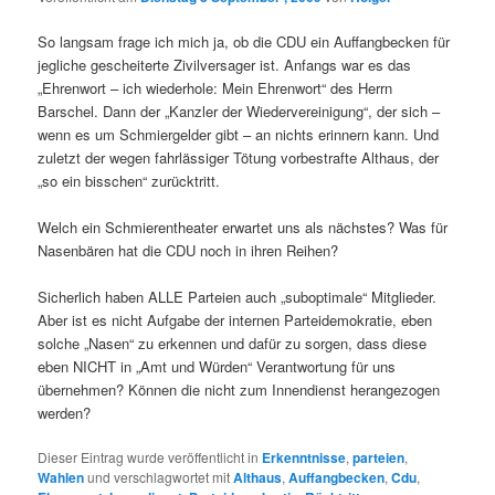
So langsam frage ich mich ja, ob die CDU ein Auffangbecken für
jegliche gescheiterte Zivilversager ist. Anfangs war es das
„Ehrenwort – ich wiederhole: Mein Ehrenwort“ des Herrn
Barschel. Dann der „Kanzler der Wiedervereinigung“, der sich –
wenn es um Schmiergelder gibt – an nichts erinnern kann. Und
zuletzt der wegen fahrlässiger Tötung vorbestrafte Althaus, der
„so ein bisschen“ zurücktritt.
Welch ein Schmierentheater erwartet uns als nächstes? Was für
Nasenbären hat die CDU noch in ihren Reihen?
Sicherlich haben ALLE Parteien auch „suboptimale“ Mitglieder.
Aber ist es nicht Aufgabe der internen Parteidemokratie, eben
solche „Nasen“ zu erkennen und dafür zu sorgen, dass diese
eben NICHT in „Amt und Würden“ Verantwortung für uns
übernehmen? Können die nicht zum Innendienst herangezogen
werden?
Dieser Eintrag wurde veröffentlicht in
Erkenntnisse
,
parteien
,
Wahlen
und verschlagwortet mit
Althaus
,
Auffangbecken
,
Cdu
,