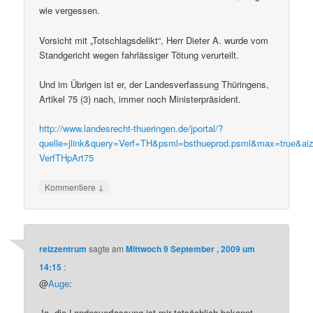
wie vergessen.
Vorsicht mit „Totschlagsdelikt“, Herr Dieter A. wurde vom
Standgericht wegen fahrlässiger Tötung verurteilt.
Und im Übrigen ist er, der Landesverfassung Thüringens,
Artikel 75 (3) nach, immer noch Ministerpräsident.
http://www.landesrecht-thueringen.de/jportal/?
quelle=jlink&query=Verf+TH&psml=bsthueprod.psml&max=true&aiz=
VerfTHpArt75
↓
Kommentiere
reizzentrum
sagte am
Mittwoch 9 September , 2009 um
14:15
:
@
Auge
:
Ja, die Landesverfassung ist mir tatsächlich bekannt.