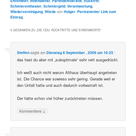
Ehrenwort
,
Innendienst
,
Parteidemokratie
,
Rücktritt
,
Schmierentheater
,
Schmiergeld
,
Verantwortung
,
Wiedervereinigung
,
Würde
von
Holger
.
Permanenter Link zum
Eintrag
.
5 GEDANKEN ZU „
DIE CDU: RÜCKTRITTE UND EHRENWORTE
“
Steffen
sagte am
Dienstag 8 September , 2009 um 16:25
:
das hast du aber mit „suboptimale” sehr nett ausgedrückt.
Ich weiß auch nicht warum Althaus überhaupt angetreten
ist. Die Chance war sowieso sehr gering. Gerade weil er
den Unfall hatte und auch dadurch vorbestraft ist.
Der hätte schon viel früher zurücktreten müssen.
↓
Kommentiere