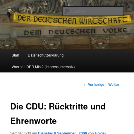
Politik, Wirtschaft, Soziales und Gesellschaft
Such
Reizzentrum
Hauptmenü
Start
Datenschutzerklärung
Zum
Was soll DER Mist? (Impressumersatz)
Inhalt
wechseln
Beitrags-
←
Vorherige
Weiter
→
Navigation
Die CDU: Rücktritte und
Ehrenworte
Veröffentlicht am
Dienstag 8 September , 2009
von
Holger