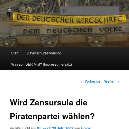
Politik, Wirtschaft, Soziales und Gesellschaft
Such
Reizzentrum
Hauptmenü
Start
Datenschutzerklärung
Zum
Was soll DER Mist? (Impressumersatz)
Inhalt
wechseln
Beitrags-
←
Vorherige
Weiter
→
Navigation
Wird Zensursula die
Piratenpartei wählen?
Veröffentlicht am
Mittwoch 29 Juli , 2009
von
Holger