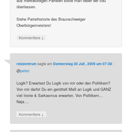
aus merkwürdigen Parteien sollte man lieber der cdu
überlassen.
Siehe Parteihistorie des Braunschweiger
Oberbürgermeisters!
↓
Kommentiere
reizzentrum
sagte am
Donnerstag 30 Juli , 2009 um 07:38
:
@
peter
:
Logik? Erwartest Du Logik von mir oder den Politikern?
Von mir darfst Du ein gerüttelt Maß an Logik und GANZ
viel Ironie & Sarkasmus erwarten. Von Politikern…
Naja….
↓
Kommentiere