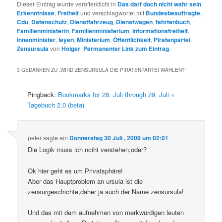
Dieser Eintrag wurde veröffentlicht in
Das darf doch nicht wahr sein
,
Erkenntnisse
,
Freiheit
und verschlagwortet mit
Bundesbeauftragte
,
Cdu
,
Datenschutz
,
Dienstfahrzeug
,
Dienstwagen
,
fahrtenbuch
,
Familienministerin
,
Familienministerium
,
Informationsfreiheit
,
Innenminister
,
leyen
,
Ministerium
,
Öffentlichkeit
,
Piratenpartei
,
Zensursula
von
Holger
.
Permanenter Link zum Eintrag
.
3 GEDANKEN ZU „
WIRD ZENSURSULA DIE PIRATENPARTEI WÄHLEN?
“
Pingback:
Bookmarks for 28. Juli through 29. Juli «
Tagebuch 2.0 (beta)
peter
sagte am
Donnerstag 30 Juli , 2009 um 02:01
:
Die Logik muss ich nciht verstehen,oder?
Ok hier geht es um Privatsphäre!
Aber das Hauptproblem an ursula ist die
zensurgeschichte,daher ja auch der Name zensursula!
Und das mit dem aufnehmen von merkwürdigen leuten