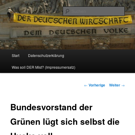
Politik, Wirtschaft, Soziales und Gesellschaft
Such
Reizzentrum
Hauptmenü
Start
Datenschutzerklärung
Zum
Was soll DER Mist? (Impressumersatz)
Inhalt
wechseln
Beitrags-
←
Vorherige
Weiter
→
Navigation
Bundesvorstand der
Grünen lügt sich selbst die