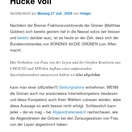
Hucke voll
Veröffentlicht am
Montag 27 Juli , 2009
von
Holger
Nachdem der Bremer Fraktionsvorsitzende der Grünen (Matthias
Güldner) sich bereits gestern tief in die Nessel setze (wir liessen
und
bereits
darüber aus), ist es heute an der Zeit, dass sich der
Bundesvorstandes von BÜNDNIS 90/DIE GRÜNEN zum Affen
macht:
Das Vorhaben von Frau von der Leyen und der Großen Koalition aus
CDU/CSU und SPD den Aufbau einer umfassenden
Sperrinfrastruktur umzusetzen haben wir
klar abgelehnt
kann man einer (offiziellen?)
Stellungnahme
entnehmen. WENN
die Grünen auch nur ansatzweise Internetkompetenz besässen
und diese Kompetenz auch Ihren Wählern zutrauen würden, wäre
diese Aussage so wohl besser nicht erfolgt. Schliesslich kann
jeder – der es mag – bei
Abgeordnetenwatch
nachschauen, wie
die Abgeordneten der Grünen bei den Zensurgesetzen von Frau
von der Leyen abgestimmt haben: