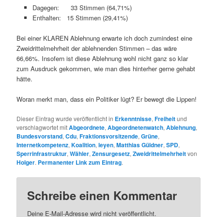
Dagegen: 33 Stimmen (64,71%)
Enthalten: 15 Stimmen (29,41%)
Bei einer KLAREN Ablehnung erwarte ich doch zumindest eine
Zweidrittelmehrheit der ablehnenden Stimmen – das wäre
66,66%. Insofern ist diese Ablehnung wohl nicht ganz so klar
zum Ausdruck gekommen, wie man dies hinterher gerne gehabt
hätte.
Woran merkt man, dass ein Politiker lügt? Er bewegt die Lippen!
Dieser Eintrag wurde veröffentlicht in
Erkenntnisse
,
Freiheit
und
verschlagwortet mit
Abgeordnete
,
Abgeordnetenwatch
,
Ablehnung
,
Bundesvorstand
,
Cdu
,
Fraktionsvorsitzende
,
Grüne
,
Internetkompetenz
,
Koalition
,
leyen
,
Matthias Güldner
,
SPD
,
Sperrinfrastruktur
,
Wähler
,
Zensurgesetz
,
Zweidrittelmehrheit
von
Holger
.
Permanenter Link zum Eintrag
.
Schreibe einen Kommentar
Deine E-Mail-Adresse wird nicht veröffentlicht.