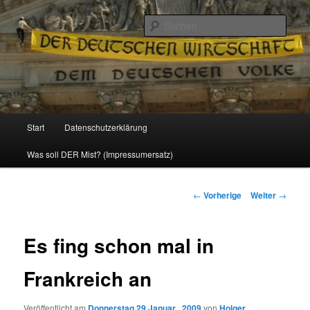
Politik, Wirtschaft, Soziales und Gesellschaft
Such
Reizzentrum
Hauptmenü
Start
Datenschutzerklärung
Zum
Was soll DER Mist? (Impressumersatz)
Inhalt
wechseln
Beitrags-
←
Vorherige
Weiter
→
Navigation
Es fing schon mal in
Frankreich an
Veröffentlicht am
Donnerstag 29 Januar , 2009
von
Holger