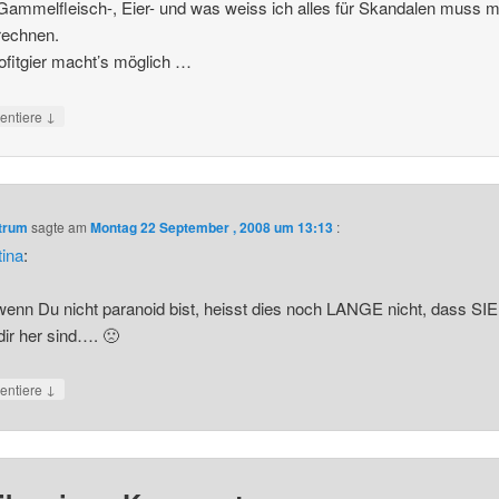
ammelfleisch-, Eier- und was weiss ich alles für Skandalen muss m
rechnen.
ofitgier macht’s möglich …
↓
ntiere
ntrum
sagte am
Montag 22 September , 2008 um 13:13
:
tina
:
enn Du nicht paranoid bist, heisst dies noch LANGE nicht, dass SIE
 dir her sind…. 🙁
↓
ntiere