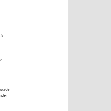
ls
er
g
 wurde,
änder