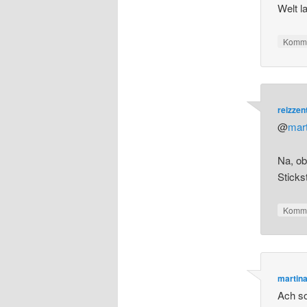
Welt l
Komme
reizze
@
mar
Na, ob
Sticks
Komme
martin
Ach so