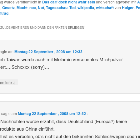
ag wurde veröffentlicht in
Das darf doch nicht wahr sein
und verschlagwortet mit
A
t
,
Gesetz
,
Macht
,
noc
,
Not
,
Tagesschau
,
Tod
,
wikipedia
,
wirtschaft
von
Holger
.
Pe
ntrag
.
ZU „
DEMENTIEREN UND DANN DEN FAKTEN ERLIEGEN
“
agte am
Montag 22 September , 2008 um 12:33
:
ch Taiwan wurde auch mit Melamin verseuchtes Milchpulver
tiert….Schxxxx (sorry)…
↓
ntiere
a
sagte am
Montag 22 September , 2008 um 12:52
:
 Nachrichten wurde erzählt, dass Deutschland (Europa?) keine
rodukte aus China einführt.
ell ist es verboten, ob’s nicht auf den bekannten Schleichwegen doch in