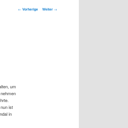
Beitrags-
←
Vorherige
Weiter
→
Navigation
alten, um
r nehmen
hrte.
nun ist
ndal in