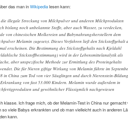
über das man in
Wikipedia
lesen kann:
die illegale Streckung von Milchpulver und anderen Milchprodukten
ch bislang noch unbekannte Stoffe, aber auch Wasser, zu verdecken,
de von chinesischen Molkereien und Babynahrungsherstellern dem
chpulver Melamin zugesetzt. Dieses Verfahren ließ den Stickstoffgehalt a
mal erscheinen. Die Bestimmung des Stickstoffgehalts nach Kjeldahl
eldahlsche Stickstoffbestimmung) wird in der Lebensmittelanalytik als
fache, aber unspezifische Methode zur Ermittlung des Proteingehalts
wendet. Die für Nieren giftige Wirkung von Melamin führte im Septemb
8 in China zum Tod von vier Säuglingen und durch Nierenstein-Bildun
 Erkrankung von fast 53.000 Kindern. Melamin wurde außerdem in
chfertigprodukten und gewöhnlicher Flüssigmilch nachgewiesen
ch klasse. Ich frage mich, ob der Melamin-Test in China nur gemacht
so viele Babys erkrankten und ob man vielleicht auch in anderen L
rden kann.