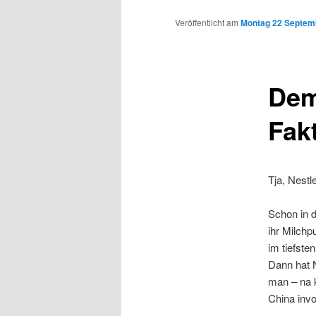
Inhalt
Veröffentlicht am
Montag 22 Septemb
wechseln
Dem
Fak
Tja, Nestl
Schon in d
ihr Milch
im tiefste
Dann hat 
man – na k
China invol