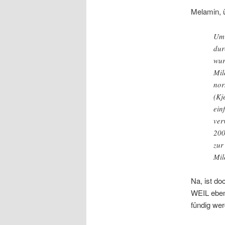
Melamin, 
Um 
dur
wur
Mil
nor
(Kj
ein
ver
200
zur
Mil
Na, ist do
WEIL eben 
fündig we