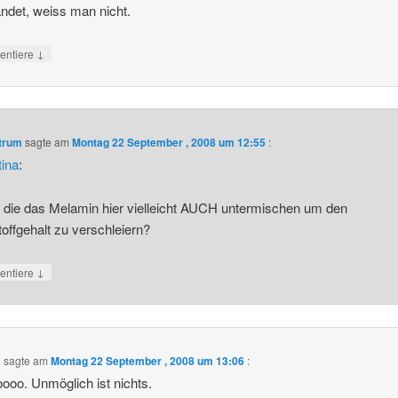
andet, weiss man nicht.
↓
ntiere
ntrum
sagte am
Montag 22 September , 2008 um 12:55
:
tina
:
 die das Melamin hier vielleicht AUCH untermischen um den
toffgehalt zu verschleiern?
↓
ntiere
a
sagte am
Montag 22 September , 2008 um 13:06
:
ooo. Unmöglich ist nichts.