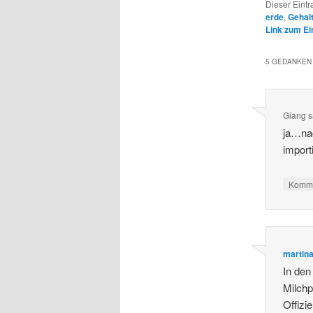
Dieser Eintr
erde
,
Gehal
Link zum Ei
5 GEDANKEN 
Giang
s
ja…na
impor
Komme
martin
In den
Milchp
Offizi