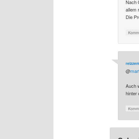
Nach G
allem 
Die Pr
Komme
reizze
@
mar
Auch w
hinter
Komme