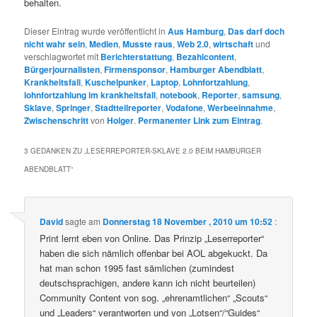
behalten.
Dieser Eintrag wurde veröffentlicht in
Aus Hamburg
,
Das darf doch
nicht wahr sein
,
Medien
,
Musste raus
,
Web 2.0
,
wirtschaft
und
verschlagwortet mit
Berichterstattung
,
Bezahlcontent
,
Bürgerjournalisten
,
Firmensponsor
,
Hamburger Abendblatt
,
Krankheitsfall
,
Kuschelpunker
,
Laptop
,
Lohnfortzahlung
,
lohnfortzahlung im krankheitsfall
,
notebook
,
Reporter
,
samsung
,
Sklave
,
Springer
,
Stadtteilreporter
,
Vodafone
,
Werbeeinnahme
,
Zwischenschritt
von
Holger
.
Permanenter Link zum Eintrag
.
3 GEDANKEN ZU „
LESERREPORTER-SKLAVE 2.0 BEIM HAMBURGER
ABENDBLATT
“
David
sagte am
Donnerstag 18 November , 2010 um 10:52
:
Print lernt eben von Online. Das Prinzip „Leserreporter“
haben die sich nämlich offenbar bei AOL abgekuckt. Da
hat man schon 1995 fast sämlichen (zumindest
deutschsprachigen, andere kann ich nicht beurteilen)
Community Content von sog. „ehrenamtlichen“ „Scouts“
und „Leaders“ verantworten und von „Lotsen“/“Guides“