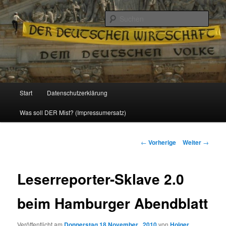
Politik, Wirtschaft, Soziales und Gesellschaft
Such
Reizzentrum
Hauptmenü
Start
Datenschutzerklärung
Zum
Was soll DER Mist? (Impressumersatz)
Inhalt
wechseln
Beitrags-
←
Vorherige
Weiter
→
Navigation
Leserreporter-Sklave 2.0
beim Hamburger Abendblatt
Veröffentlicht am
Donnerstag 18 November , 2010
von
Holger