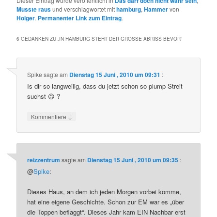
Dieser Eintrag wurde veröffentlicht in
Das darf doch nicht wahr sein
,
Musste raus
und verschlagwortet mit
hamburg
,
Hammer
von
Holger
.
Permanenter Link zum Eintrag
.
6 GEDANKEN ZU „
IN HAMBURG STEHT DER GROSSE ABRISS BEVOR
“
Spike
sagte am
Dienstag 15 Juni , 2010 um 09:31
:
Is dir so langweilig, dass du jetzt schon so plump Streit
suchst 😉 ?
↓
Kommentiere
reizzentrum
sagte am
Dienstag 15 Juni , 2010 um 09:35
:
@
Spike
:
Dieses Haus, an dem ich jeden Morgen vorbei komme,
hat eine eigene Geschichte. Schon zur EM war es „über
die Toppen beflaggt“. Dieses Jahr kam EIN Nachbar erst