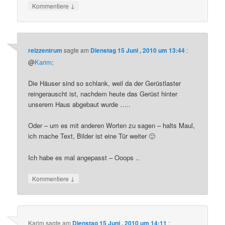
↓
Kommentiere
reizzentrum
sagte am
Dienstag 15 Juni , 2010 um 13:44
:
@
Karim
:
Die Häuser sind so schlank, weil da der Gerüstlaster
reingerauscht ist, nachdem heute das Gerüst hinter
unserem Haus abgebaut wurde …..
Oder – um es mit anderen Worten zu sagen – halts Maul,
ich mache Text, Bilder ist eine Tür weiter 🙂
Ich habe es mal angepasst – Ooops ..
↓
Kommentiere
Karim
sagte am
Dienstag 15 Juni , 2010 um 14:11
: