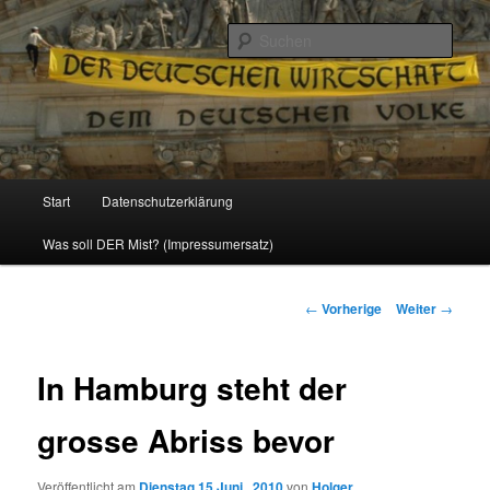
Politik, Wirtschaft, Soziales und Gesellschaft
Such
Reizzentrum
Hauptmenü
Start
Datenschutzerklärung
Zum
Was soll DER Mist? (Impressumersatz)
Inhalt
wechseln
Beitrags-
←
Vorherige
Weiter
→
Navigation
In Hamburg steht der
grosse Abriss bevor
Veröffentlicht am
Dienstag 15 Juni , 2010
von
Holger