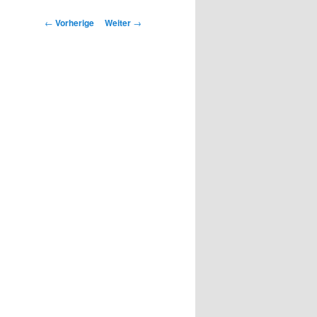
Beitrags-
←
Vorherige
Weiter
→
Navigation