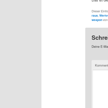
Dieser Eintr
raus
,
Wertvo
weapon
vo
Schre
Deine E-Mai
Kommen