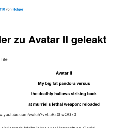
2010
von
Holger
ler zu Avatar II geleakt
Titel
Avatar II
My big fat pandora versus
the deathly hallows striking back
at murriel’s lethal weapon: reloaded
www.youtube.com/watch?v=LuBz0hwQGx0
e eierlegende Wollmilchsau der Unterhaltung. Genial