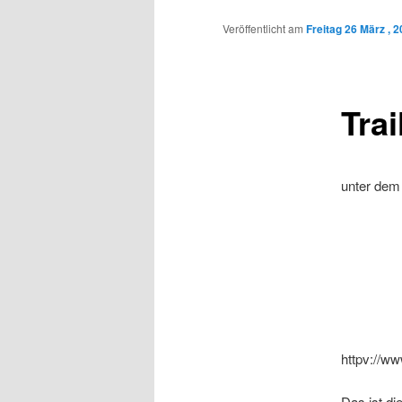
Inhalt
Veröffentlicht am
Freitag 26 März , 
wechseln
Trai
unter dem 
httpv://
Das ist di