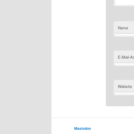
Name
E-Mail-A
Website
Mastodon