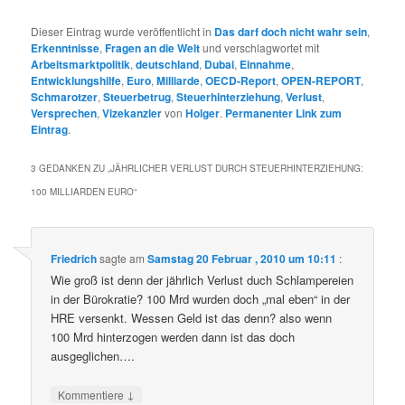
Dieser Eintrag wurde veröffentlicht in
Das darf doch nicht wahr sein
,
Erkenntnisse
,
Fragen an die Welt
und verschlagwortet mit
Arbeitsmarktpolitik
,
deutschland
,
Dubai
,
Einnahme
,
Entwicklungshilfe
,
Euro
,
Milliarde
,
OECD-Report
,
OPEN-REPORT
,
Schmarotzer
,
Steuerbetrug
,
Steuerhinterziehung
,
Verlust
,
Versprechen
,
Vizekanzler
von
Holger
.
Permanenter Link zum
Eintrag
.
3 GEDANKEN ZU „
JÄHRLICHER VERLUST DURCH STEUERHINTERZIEHUNG:
100 MILLIARDEN EURO
“
Friedrich
sagte am
Samstag 20 Februar , 2010 um 10:11
:
Wie groß ist denn der jährlich Verlust duch Schlampereien
in der Bürokratie? 100 Mrd wurden doch „mal eben“ in der
HRE versenkt. Wessen Geld ist das denn? also wenn
100 Mrd hinterzogen werden dann ist das doch
ausgeglichen….
↓
Kommentiere