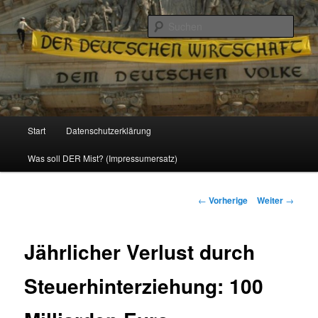
Politik, Wirtschaft, Soziales und Gesellschaft
Such
Reizzentrum
Hauptmenü
Start
Datenschutzerklärung
Zum
Was soll DER Mist? (Impressumersatz)
Inhalt
wechseln
Beitrags-
←
Vorherige
Weiter
→
Navigation
Jährlicher Verlust durch
Steuerhinterziehung: 100