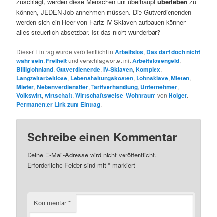
zuschlägt, werden diese Menschen um überhaupt
überleben
zu
können, JEDEN Job annehmen müssen. Die Gutverdienenden
werden sich ein Heer von Hartz-IV-Sklaven aufbauen können –
alles steuerlich absetzbar. Ist das nicht wunderbar?
Dieser Eintrag wurde veröffentlicht in
Arbeitslos
,
Das darf doch nicht
wahr sein
,
Freiheit
und verschlagwortet mit
Arbeitslosengeld
,
Billiglohnland
,
Gutverdienende
,
IV-Sklaven
,
Komplex
,
Langzeitarbeitlose
,
Lebenshaltungskosten
,
Lohnsklave
,
Mieten
,
Mieter
,
Nebenverdienstler
,
Tarifverhandlung
,
Unternehmer
,
Volkswirt
,
wirtschaft
,
Wirtschaftsweise
,
Wohnraum
von
Holger
.
Permanenter Link zum Eintrag
.
Schreibe einen Kommentar
Deine E-Mail-Adresse wird nicht veröffentlicht.
Erforderliche Felder sind mit
*
markiert
Kommentar
*