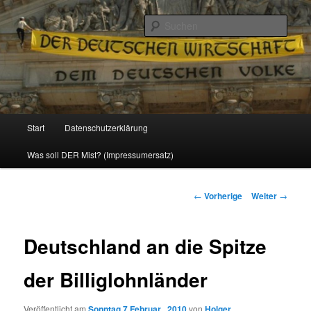
Politik, Wirtschaft, Soziales und Gesellschaft
Such
Reizzentrum
Hauptmenü
Start
Datenschutzerklärung
Zum
Was soll DER Mist? (Impressumersatz)
Inhalt
wechseln
Beitrags-
←
Vorherige
Weiter
→
Navigation
Deutschland an die Spitze
der Billiglohnländer
Veröffentlicht am
Sonntag 7 Februar , 2010
von
Holger