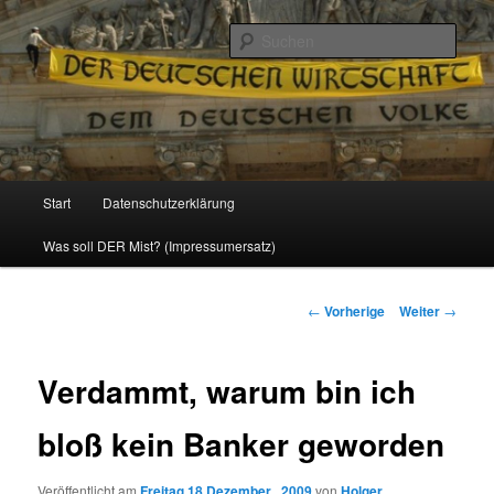
Politik, Wirtschaft, Soziales und Gesellschaft
Such
Reizzentrum
Hauptmenü
Start
Datenschutzerklärung
Zum
Was soll DER Mist? (Impressumersatz)
Inhalt
wechseln
Beitrags-
←
Vorherige
Weiter
→
Navigation
Verdammt, warum bin ich
bloß kein Banker geworden
Veröffentlicht am
Freitag 18 Dezember , 2009
von
Holger