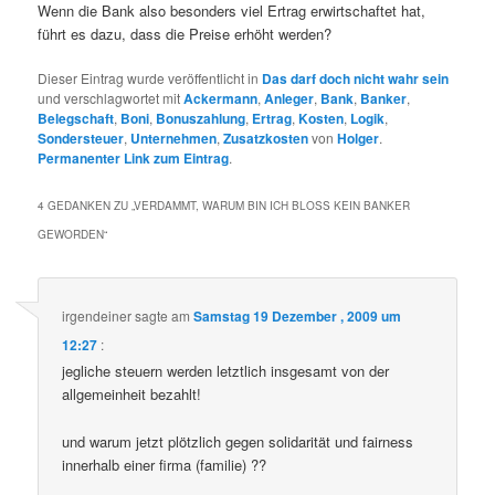
Wenn die Bank also besonders viel Ertrag erwirtschaftet hat,
führt es dazu, dass die Preise erhöht werden?
Dieser Eintrag wurde veröffentlicht in
Das darf doch nicht wahr sein
und verschlagwortet mit
Ackermann
,
Anleger
,
Bank
,
Banker
,
Belegschaft
,
Boni
,
Bonuszahlung
,
Ertrag
,
Kosten
,
Logik
,
Sondersteuer
,
Unternehmen
,
Zusatzkosten
von
Holger
.
Permanenter Link zum Eintrag
.
4 GEDANKEN ZU „
VERDAMMT, WARUM BIN ICH BLOSS KEIN BANKER G
EWORDEN
“
irgendeiner
sagte am
Samstag 19 Dezember , 2009 um
12:27
:
jegliche steuern werden letztlich insgesamt von der
allgemeinheit bezahlt!
und warum jetzt plötzlich gegen solidarität und fairness
innerhalb einer firma (familie) ??