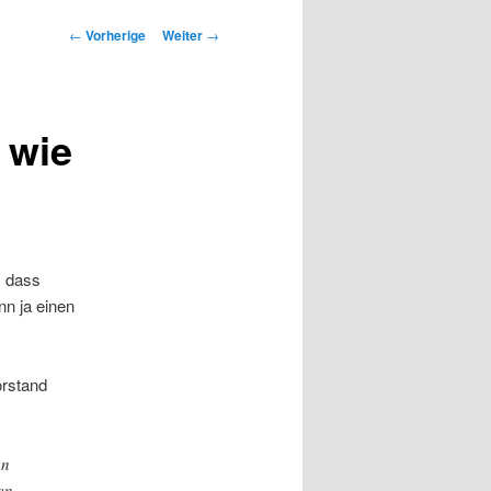
Beitrags-
←
Vorherige
Weiter
→
Navigation
 wie
, dass
n ja einen
orstand
en
en,