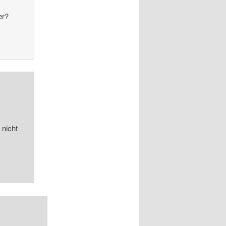
er?
 nicht