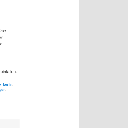
iner
ew
r
einfallen.
k
,
berlin
,
ger
.