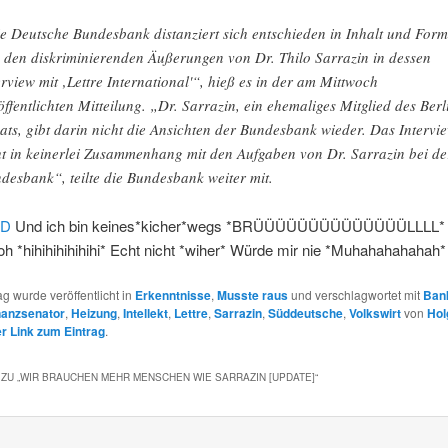
e Deutsche Bundesbank distanziert sich entschieden in Inhalt und Form
 den diskriminierenden Äußerungen von Dr. Thilo Sarrazin in dessen
erview mit ‚Lettre International'“, hieß es in der am Mittwoch
öffentlichten Mitteilung. „Dr. Sarrazin, ein ehemaliges Mitglied des Berl
ats, gibt darin nicht die Ansichten der Bundesbank wieder. Das Intervi
ht in keinerlei Zusammenhang mit den Aufgaben von Dr. Sarrazin bei de
desbank“, teilte die Bundesbank weiter mit.
TD
Und ich bin keines*kicher*wegs *BRÜÜÜÜÜÜÜÜÜÜÜÜÜÜLLLL*
h *hihihihihihihi* Echt nicht *wiher* Würde mir nie *Muhahahahahah* 
ag wurde veröffentlicht in
Erkenntnisse
,
Musste raus
und verschlagwortet mit
Ban
nanzsenator
,
Heizung
,
Intellekt
,
Lettre
,
Sarrazin
,
Süddeutsche
,
Volkswirt
von
Hol
 Link zum Eintrag
.
ZU „
WIR BRAUCHEN MEHR MENSCHEN WIE SARRAZIN [UPDATE]
“