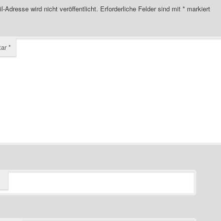
l-Adresse wird nicht veröffentlicht.
Erforderliche Felder sind mit
*
markiert
tar
*