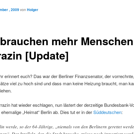
mber , 2009
von
Holger
 brauchen mehr Menschen
razin [Update]
ihr erinnert euch? Das war der Berliner Finanzsenator, der vorrechnte
ätze viel zu hoch sind und dass man keine Heizung braucht, man kan
ziehen.
razin hat wieder eschlagen, nun lästert der derzeitige Bundesbank-V
 ehemalige „Heimat“ Berlin ab. Dies tut er in der
Süddeutschen
:
lin werde, so der 64-Jährige, „niemals von den Berlinern gerettet werd
nen“. Der Intellekt, den die Stadt brauche, müsse noch importiert werd