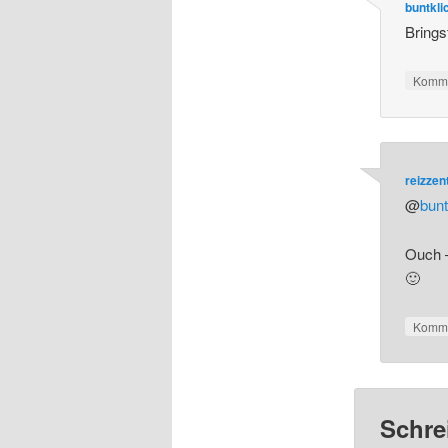
buntkli
Brings
Komme
reizze
@
bunt
Ouch –
🙂
Komme
Schre