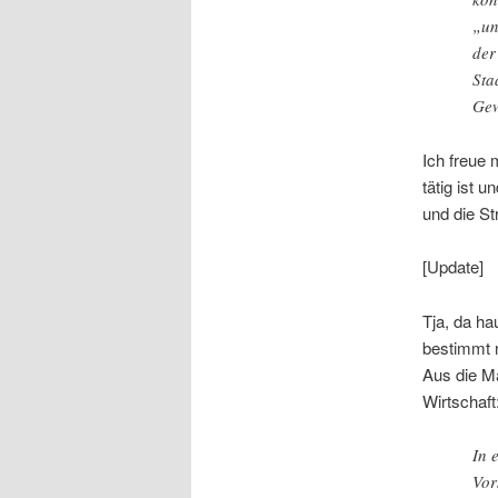
„un
der
Sta
Gew
Ich freue 
tätig ist 
und die St
[Update]
Tja, da ha
bestimmt n
Aus die Ma
Wirtschaft
In 
Vor