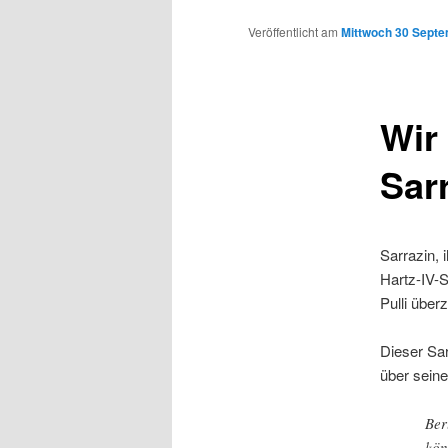
Inhalt
Veröffentlicht am
Mittwoch 30 Septe
wechseln
Wir
Sar
Sarrazin, 
Hartz-IV-S
Pulli über
Dieser Sar
über seine
Ber
kön