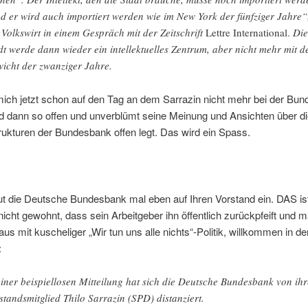
d er wird auch importiert werden wie im New York der fünfziger Jahre“
 Volkswirt in einem Gespräch mit der Zeitschrift
Lettre International.
Die
dt werde dann wieder ein intellektuelles Zentrum, aber nicht mehr mit 
icht der zwanziger Jahre.
mich jetzt schon auf den Tag an dem Sarrazin nicht mehr bei der Bu
und dann so offen und unverblümt seine Meinung und Ansichten über di
rukturen der Bundesbank offen legt. Das wird ein Spass.
ut die Deutsche Bundesbank mal eben auf Ihren Vorstand ein. DAS is
icht gewohnt, dass sein Arbeitgeber ihn öffentlich zurückpfeift und m
us mit kuscheliger „Wir tun uns alle nichts“-Politik, willkommen in der
:
einer beispiellosen Mitteilung hat sich die Deutsche Bundesbank von ih
standsmitglied Thilo Sarrazin (SPD) distanziert.