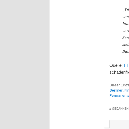
„Di
von
Int
ver
Sen
ste
Bun
Quelle:
F
schadenfro
Dieser Eintr
Berliner
,
Fi
Permanenter
2 GEDANKEN 