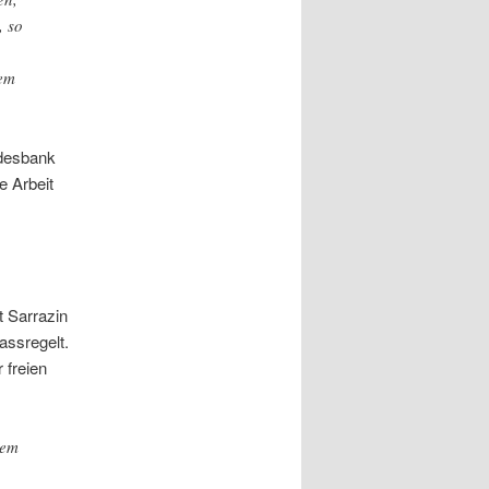
, so
dem
ndesbank
e Arbeit
t Sarrazin
assregelt.
 freien
rem