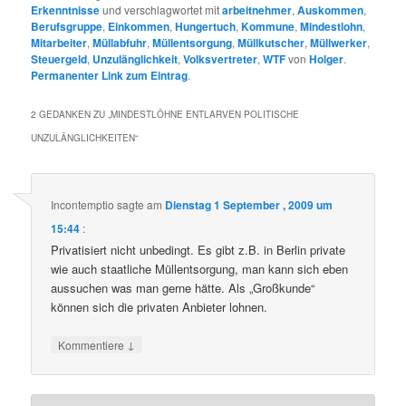
Erkenntnisse
und verschlagwortet mit
arbeitnehmer
,
Auskommen
,
Berufsgruppe
,
Einkommen
,
Hungertuch
,
Kommune
,
Mindestlohn
,
Mitarbeiter
,
Müllabfuhr
,
Müllentsorgung
,
Müllkutscher
,
Müllwerker
,
Steuergeld
,
Unzulänglichkeit
,
Volksvertreter
,
WTF
von
Holger
.
Permanenter Link zum Eintrag
.
2 GEDANKEN ZU „
MINDESTLÖHNE ENTLARVEN POLITISCHE
UNZULÄNGLICHKEITEN
“
Incontemptio
sagte am
Dienstag 1 September , 2009 um
15:44
:
Privatisiert nicht unbedingt. Es gibt z.B. in Berlin private
wie auch staatliche Müllentsorgung, man kann sich eben
aussuchen was man gerne hätte. Als „Großkunde“
können sich die privaten Anbieter lohnen.
↓
Kommentiere