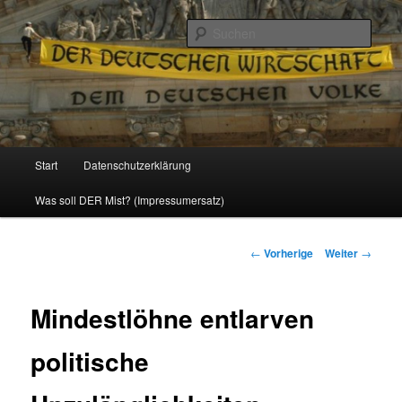
Politik, Wirtschaft, Soziales und Gesellschaft
Such
Reizzentrum
Hauptmenü
Start
Datenschutzerklärung
Zum
Was soll DER Mist? (Impressumersatz)
Inhalt
wechseln
Beitrags-
←
Vorherige
Weiter
→
Navigation
Mindestlöhne entlarven
politische