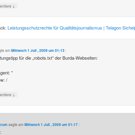
↓
ntiere
ack:
Leistungsschutzrechte für Qualitätsjournalismus | Telagon Sichel
gte am
Mittwoch 1 Juli , 2009 um 01:13
:
tungstipp für die „robots.txt“ der Burda-Webseiten:
gent: *
w: /
↓
ntiere
ntrum
sagte am
Mittwoch 1 Juli , 2009 um 01:17
:
t
: