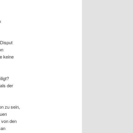
n
 Disput
on
e keine
ligt?
als der
on zu sein,
euen
d von den
man