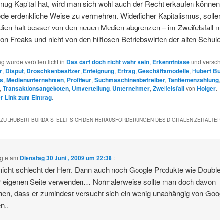
nug Kapital hat, wird man sich wohl auch der Recht erkaufen können
ede erdenkliche Weise zu vermehren. Widerlicher Kapitalismus, sollen
dien halt besser von den neuen Medien abgrenzen – im Zweifelsfall 
von Freaks und nicht von den hilflosen Betriebswirten der alten Schule
ag wurde veröffentlicht in
Das darf doch nicht wahr sein
,
Erkenntnisse
und versch
r
,
Disput
,
Droschkenbesitzer
,
Enteignung
,
Ertrag
,
Geschäftsmodelle
,
Hubert B
us
,
Medienunternehmen
,
Profiteur
,
Suchmaschinenbetreiber
,
Tantiemenzahlung
,
Transaktionsangeboten
,
Umverteilung
,
Unternehmer
,
Zweifelsfall
von
Holger
.
 Link zum Eintrag
.
ZU „
HUBERT BURDA STELLT SICH DEN HERAUSFORDERUNGEN DES DIGITALEN ZEITALTE
gte am
Dienstag 30 Juni , 2009 um 22:38
:
icht schlecht der Herr. Dann auch noch Google Produkte wie Double
r eigenen Seite verwenden… Normalerweise sollte man doch davon
en, dass er zumindest versucht sich ein wenig unabhängig von Goo
n..