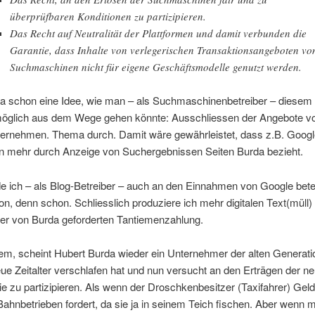
überprüfbaren Konditionen zu partizipieren.
Das Recht auf Neutralität der Plattformen und damit verbunden die
Garantie, dass Inhalte von verlegerischen Transaktionsangeboten vo
Suchmaschinen nicht für eigene Geschäftsmodelle genutzt werden.
da schon eine Idee, wie man – als Suchmaschinenbetreiber – diesem
möglich aus dem Wege gehen könnte: Ausschliessen der Angebote v
ernehmen. Thema durch. Damit wäre gewährleistet, dass z.B. Googl
 mehr durch Anzeige von Suchergebnissen Seiten Burda bezieht.
 ich – als Blog-Betreiber – auch an den Einnahmen von Google betei
, denn schon. Schliesslich produziere ich mehr digitalen Text(müll) 
der von Burda geforderten Tantiemenzahlung.
llem, scheint Hubert Burda wieder ein Unternehmer der alten Generati
ue Zeitalter verschlafen hat und nun versucht an den Erträgen der n
e zu partizipieren. Als wenn der Droschkenbesitzer (Taxifahrer) Gel
ahnbetrieben fordert, da sie ja in seinem Teich fischen. Aber wenn 