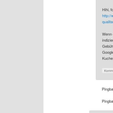
Hihi, 
http:/
qualit
Wenn d
indizi
Gebühr
Google
Kuche
Komme
Pingb
Pingb