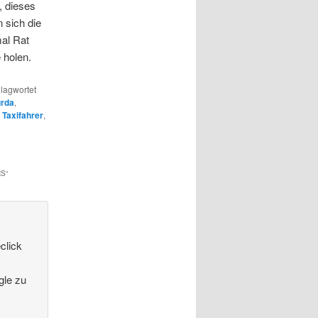
, dieses
 sich die
mal Rat
 holen.
lagwortet
urda
,
,
Taxifahrer
,
RS
“
click
gle zu