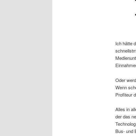
Ich hätte 
schnellst
Medienunt
Einnahmen
Oder werde
Wenn schon
Profiteur 
Alles in a
der das ne
Technologi
Bus- und B