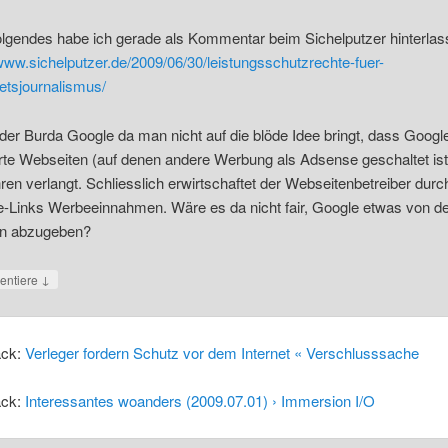
folgendes habe ich gerade als Kommentar beim Sichelputzer hinterlas
/www.sichelputzer.de/2009/06/30/leistungsschutzrechte-fuer-
aetsjournalismus/
er Burda Google da man nicht auf die blöde Idee bringt, dass Google
erte Webseiten (auf denen andere Werbung als Adsense geschaltet ist
en verlangt. Schliesslich erwirtschaftet der Webseitenbetreiber durc
-Links Werbeeinnahmen. Wäre es da nicht fair, Google etwas von 
n abzugeben?
↓
ntiere
ack:
Verleger fordern Schutz vor dem Internet « Verschlusssache
ack:
Interessantes woanders (2009.07.01) › Immersion I/O