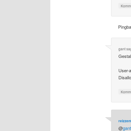
Komme
Pingb
gant
sa
Gestal
User-a
Disallo
Komme
reizze
@
gan