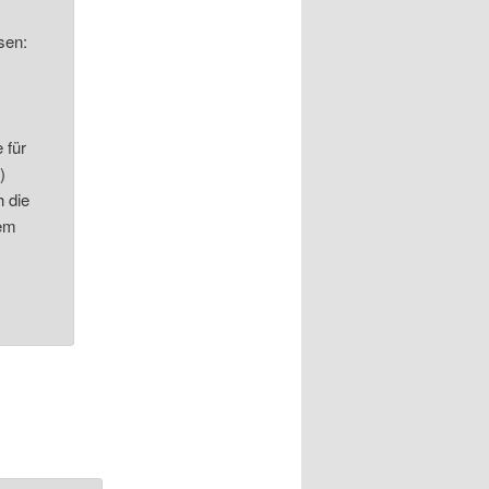
sen:
 für
)
h die
dem