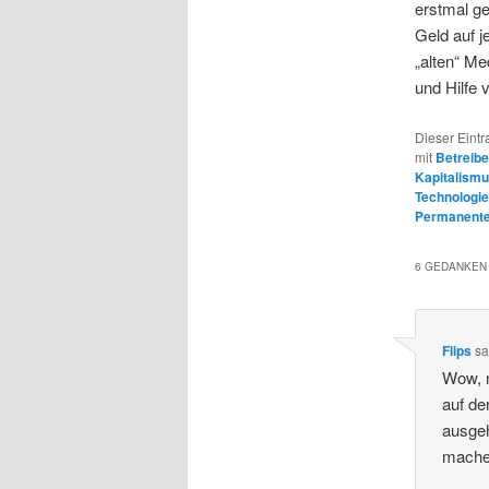
erstmal ge
Geld auf j
„alten“ Me
und Hilfe 
Dieser Eintr
mit
Betreibe
Kapitalism
Technologie
Permanenter
6 GEDANKEN 
Flips
sa
Wow, n
auf de
ausgeh
mache