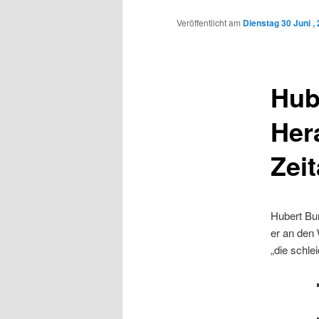
Inhalt
Veröffentlicht am
Dienstag 30 Juni ,
wechseln
Hub
Her
Zeit
Hubert Bur
er an den
„die schle