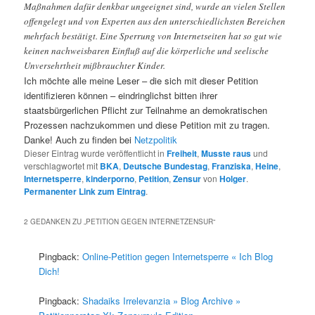
Maßnahmen dafür denkbar ungeeignet sind, wurde an vielen Stellen
offengelegt und von Experten aus den unterschiedlichsten Bereichen
mehrfach bestätigt. Eine Sperrung von Internetseiten hat so gut wie
keinen nachweisbaren Einfluß auf die körperliche und seelische
Unversehrtheit mißbrauchter Kinder.
Ich möchte alle meine Leser – die sich mit dieser Petition
identifizieren können – eindringlichst bitten ihrer
staatsbürgerlichen Pflicht zur Teilnahme an demokratischen
Prozessen nachzukommen und diese Petition mit zu tragen.
Danke! Auch zu finden bei
Netzpolitik
Dieser Eintrag wurde veröffentlicht in
Freiheit
,
Musste raus
und
verschlagwortet mit
BKA
,
Deutsche Bundestag
,
Franziska
,
Heine
,
Internetsperre
,
kinderporno
,
Petition
,
Zensur
von
Holger
.
Permanenter Link zum Eintrag
.
2 GEDANKEN ZU „
PETITION GEGEN INTERNETZENSUR
“
Pingback:
Online-Petition gegen Internetsperre « Ich Blog
Dich!
Pingback:
Shadaiks Irrelevanzia » Blog Archive »