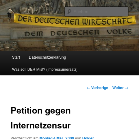
Politik, Wirtschaft, Soziales und Gesellschaft
Such
Reizzentrum
Hauptmenü
Start
Datenschutzerklärung
Zum
Was soll DER Mist? (Impressumersatz)
Inhalt
wechseln
Beitrags-
←
Vorherige
Weiter
→
Navigation
Petition gegen
Internetzensur
Veröffentlicht am
Montag 4 Mai , 2009
von
Holger