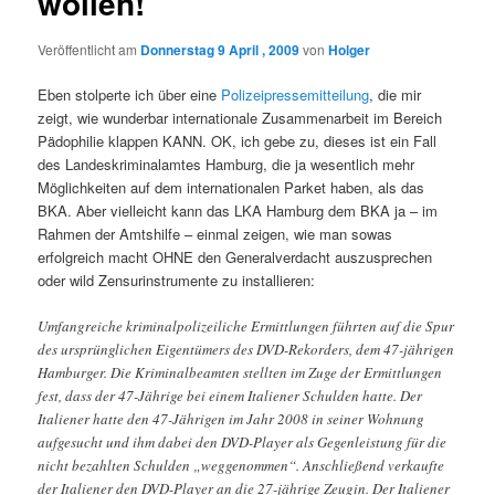
wollen!
Veröffentlicht am
Donnerstag 9 April , 2009
von
Holger
Eben stolperte ich über eine
Polizeipressemitteilung
, die mir
zeigt, wie wunderbar internationale Zusammenarbeit im Bereich
Pädophilie klappen KANN. OK, ich gebe zu, dieses ist ein Fall
des Landeskriminalamtes Hamburg, die ja wesentlich mehr
Möglichkeiten auf dem internationalen Parket haben, als das
BKA. Aber vielleicht kann das LKA Hamburg dem BKA ja – im
Rahmen der Amtshilfe – einmal zeigen, wie man sowas
erfolgreich macht OHNE den Generalverdacht auszusprechen
oder wild Zensurinstrumente zu installieren:
Umfangreiche kriminalpolizeiliche Ermittlungen führten auf die Spur
des ursprünglichen Eigentümers des DVD-Rekorders, dem 47-jährigen
Hamburger. Die Kriminalbeamten stellten im Zuge der Ermittlungen
fest, dass der 47-Jährige bei einem Italiener Schulden hatte. Der
Italiener hatte den 47-Jährigen im Jahr 2008 in seiner Wohnung
aufgesucht und ihm dabei den DVD-Player als Gegenleistung für die
nicht bezahlten Schulden „weggenommen“. Anschließend verkaufte
der Italiener den DVD-Player an die 27-jährige Zeugin. Der Italiener