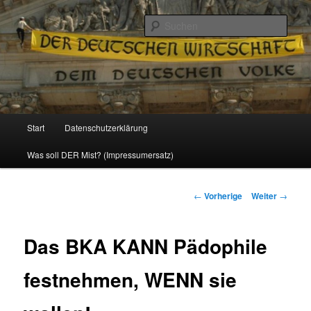
Politik, Wirtschaft, Soziales und Gesellschaft
Such
Reizzentrum
Hauptmenü
Start
Datenschutzerklärung
Zum
Was soll DER Mist? (Impressumersatz)
Inhalt
wechseln
Beitrags-
←
Vorherige
Weiter
→
Navigation
Das BKA KANN Pädophile
festnehmen, WENN sie