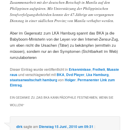
Zusammenarbeit mit der deutschen Botschaft in Manila auf den
Philippinen aufspüren. Mit Unterstützung der Philippinischen
Strafverfolgungsbehörden konnte der 47-Jährige am vergangenen
Dienstag in einer südlichen Provinz von Manila verhaftet werden.
Aber im Gegensatz zum LKA Hamburg spannt das BKA ja die
Babyboom-Ministerin von der Leyen vor den Internet-Zensur-Zug,
um eben nicht die Ursachen (Täter) zu bekämpfen (ermitteln zu
müssen), sondern nur an den Symptomen (Sichtbarkeit im Web)
rumzulaborieren
Dieser Eintrag wurde veröffentlicht in
Erkenntnisse
,
Freiheit
,
Musste
raus
und verschlagwortet mit
BKA
,
Dvd Player
,
Lka Hamburg
,
staatsanwaltschaft hamburg
von
Holger
.
Permanenter Link zum
Eintrag
.
EIN GEDANKE ZU „
DAS BKA KANN PÄDOPHILE FESTNEHMEN, WENN SIE
WOLLEN!
“
dirk
sagte am
Dienstag 15 Juni , 2010 um 09:31
: