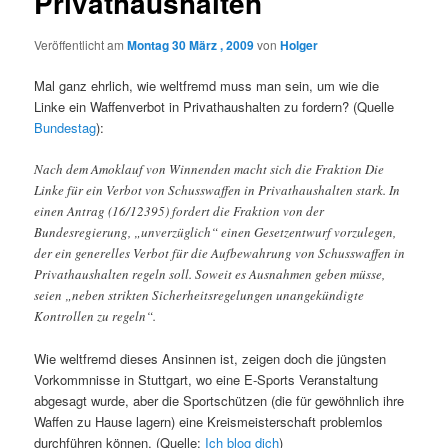
Privathaushalten
Veröffentlicht am
Montag 30 März , 2009
von
Holger
Mal ganz ehrlich, wie weltfremd muss man sein, um wie die
Linke ein Waffenverbot in Privathaushalten zu fordern? (Quelle
Bundestag
):
Nach dem Amoklauf von Winnenden macht sich die Fraktion Die
Linke für ein Verbot von Schusswaffen in Privathaushalten stark. In
einen Antrag (16/12395) fordert die Fraktion von der
Bundesregierung, „unverzüglich“ einen Gesetzentwurf vorzulegen,
der ein generelles Verbot für die Aufbewahrung von Schusswaffen in
Privathaushalten regeln soll. Soweit es Ausnahmen geben müsse,
seien „neben strikten Sicherheitsregelungen unangekündigte
Kontrollen zu regeln“.
Wie weltfremd dieses Ansinnen ist, zeigen doch die jüngsten
Vorkommnisse in Stuttgart, wo eine E-Sports Veranstaltung
abgesagt wurde, aber die Sportschützen (die für gewöhnlich ihre
Waffen zu Hause lagern) eine Kreismeisterschaft problemlos
durchführen können. (Quelle:
Ich blog dich
)