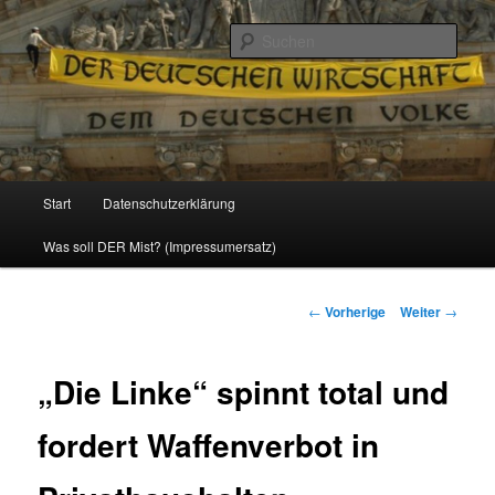
Politik, Wirtschaft, Soziales und Gesellschaft
Such
Reizzentrum
Hauptmenü
Start
Datenschutzerklärung
Zum
Was soll DER Mist? (Impressumersatz)
Inhalt
wechseln
Beitrags-
←
Vorherige
Weiter
→
Navigation
„Die Linke“ spinnt total und
fordert Waffenverbot in