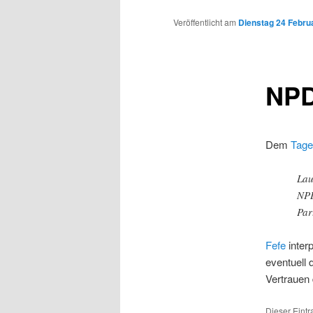
Inhalt
Veröffentlicht am
Dienstag 24 Februa
wechseln
NPD
Dem
Tage
Lau
NPD
Par
Fefe
inter
eventuell 
Vertrauen
Dieser Eintr