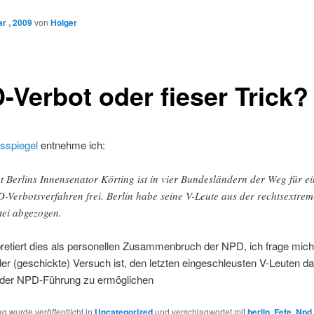
r , 2009
von
Holger
-Verbot oder fieser Trick?
sspiegel
entnehme ich:
t Berlins Innensenator Körting ist in vier Bundesländern der Weg für ei
-Verbotsverfahren frei. Berlin habe seine V-Leute aus der rechtsextre
tei abgezogen.
pretiert dies als personellen Zusammenbruch der NPD, ich frage mich
der (geschickte) Versuch ist, den letzten eingeschleusten V-Leuten d
 der NPD-Führung zu ermöglichen
ag wurde veröffentlicht in
Uncategorized
und verschlagwortet mit
berlin
,
Fefe
,
Npd 