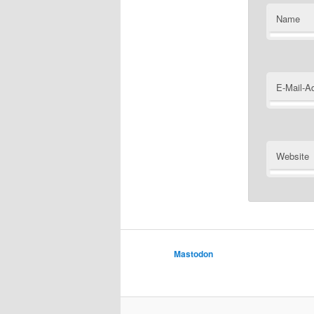
Name
E-Mail-A
Website
Mastodon