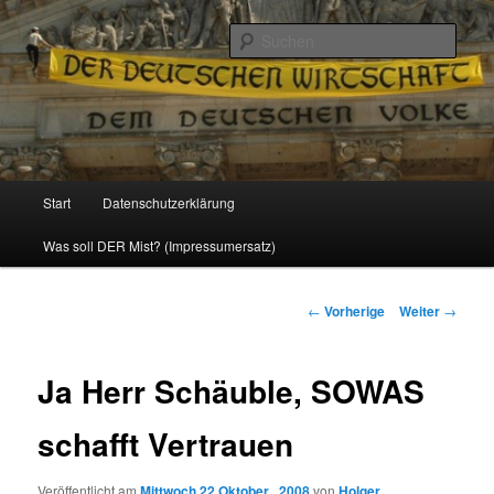
Politik, Wirtschaft, Soziales und Gesellschaft
Such
Reizzentrum
Hauptmenü
Start
Datenschutzerklärung
Zum
Was soll DER Mist? (Impressumersatz)
Inhalt
wechseln
Beitrags-
←
Vorherige
Weiter
→
Navigation
Ja Herr Schäuble, SOWAS
schafft Vertrauen
Veröffentlicht am
Mittwoch 22 Oktober , 2008
von
Holger