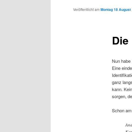
Inhalt
Veröffentlicht am
Montag 18 August 
wechseln
Die
Nun habe 
Eine einde
Identifika
ganz lang
kann. Kei
sorgen, de
Schon am 
And
Ken