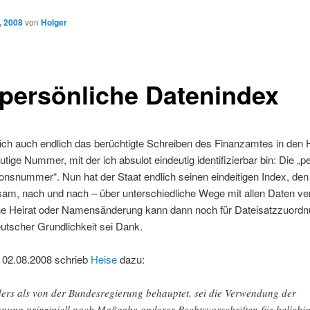
, 2008
von
Holger
 persönliche Datenindex
ich auch endlich das berüchtigte Schreiben des Finanzamtes in den
utige Nummer, mit der ich absulot eindeutig identifizierbar bin: Die „p
tionsnummer“. Nun hat der Staat endlich seinen eindeitigen Index, den
sam, nach und nach – über unterschiedliche Wege mit allen Daten ve
ne Heirat oder Namensänderung kann dann noch für Dateisatzzuordn
utscher Grundlichkeit sei Dank.
02.08.2008 schrieb
Heise
dazu:
ers als von der Bundesregierung behauptet, sei die Verwendung der
nung prinzipiell nach Maßgabe anderer Rechtsvorschriften für beliebi