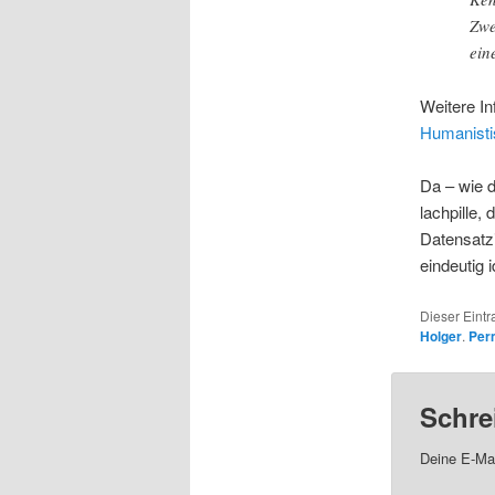
Zwe
ein
Weitere In
Humanisti
Da – wie d
lachpille,
Datensatz
eindeutig id
Dieser Eintr
Holger
.
Per
Schre
Deine E-Mai