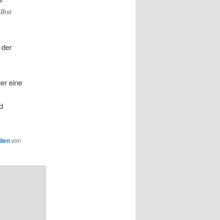
lbst
 der
er eine
od
llen
von