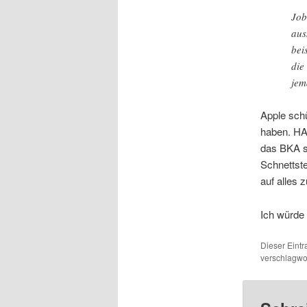
Job
aus
bei
die
jem
Apple schü
haben. HA
das BKA sc
Schnettste
auf alles 
Ich würde 
Dieser Eintr
verschlagwo