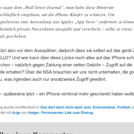
s sagte dem „Wall Street Journal“, man habe diese Hintertür
schließlich eingebaut, um die iPhone-Käufer zu schützen. Um
spielsweise eine Anwendung aus Apples „App Store“ entfernen zu könn
 heimlich private Nutzerdaten ausspäht und verschickt – sollte so etwas
als geschehen.
tzt also vor dem Ausspähen, dadurch dass sie selbst auf das gerät Z
LLO? Und wer kann über diese Lücke noch alles auf das IPhone sc
hon – natürlich gegen Zahlung einer netten Gebühr – Zugriff auf die
lle erhalten? Über die NSA brauchen wir uns nicht unterhalten, die gr
zu, was irgendwo auch nur ansatzweise Zugriff gewährt.
– spätestens jetzt – ein IPhone nichtmal mehr geschenkt haben woll
ag wurde veröffentlicht in
Das darf doch nicht wahr sein
,
Erkenntnisse
,
Freiheit
u
rtet mit
Arge
von
Holger
.
Permanenter Link zum Eintrag
.