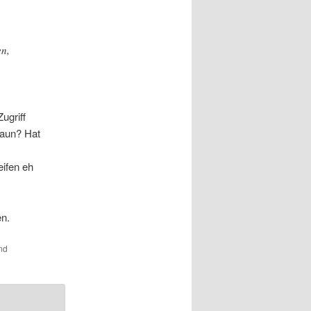
en,
ugriff
haun? Hat
eifen eh
en.
nd