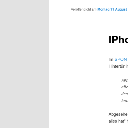
Inhalt
Veröffentlicht am
Montag 11 August 
wechseln
IPh
Im
SPON
Hintertür 
App
all
dea
hat
Abgesehen 
alles hat“