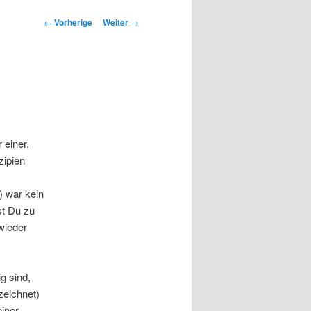
Beitrags-
←
Vorherige
Weiter
→
Navigation
 einer.
zipien
) war kein
t Du zu
wieder
g sind,
zeichnet)
iner