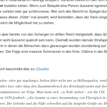
en
Isolation sehen. Wenn zum Beispiel eine Person äusserst agressiv
ge verletzt oder gar schlimmeres. Wer sich den Bericht im Spiegel dur
asse dieser „Hütte“ mal ansieht, wird feststellen, dass der hierin eing
slich die Möglichkeit hat zu stehen.
aber bereits von den Schergen im dritten Reich festgestellt, dass lä
r wohl äusserst qualvoll sein kann. Deshalb wurden damals Strafape
hrt in denen die Menschen dazu gezwungen wurden stundenlang auf d
ren. Die Folge sind massive Schmerzen in den Knie, Odöme in den Be
ch beschreibt dies so: (
Quelle
)
nden- oder gar tagelanges Stehen führt nicht nur zu Höllenqualen, son
 über kurz oder lang den Zusammenbruch des Kreislaufsystems und der
anfunktionen zur Folge. Man kann sich „zu Tode stehen“, wie die CIA
on 1956 festhielt: „(Es) kommt zu einer Ansammlung von Flüssigkeit in
nen. Die Gelenke und die Füße schwellen auf die doppelte Größe an. D