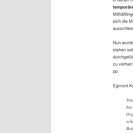
temporär
Mithäftlin
sich die M
ausschlies
Nun wurde 
stehen seh
durchgefü
zu verhar
pp.
Egmont Ko
Stu
hat
Org
sch
Bei