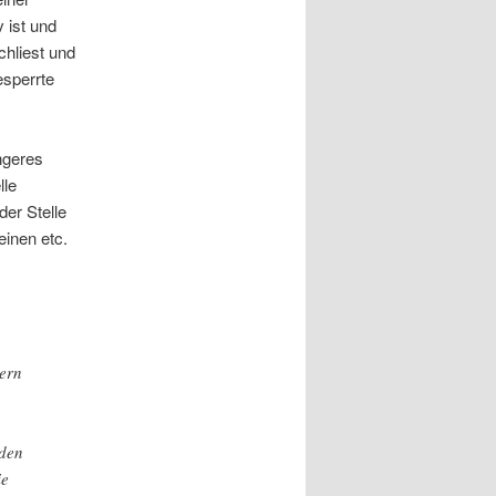
 ist und
chliest und
esperrte
ngeres
lle
er Stelle
inen etc.
dern
 den
ie