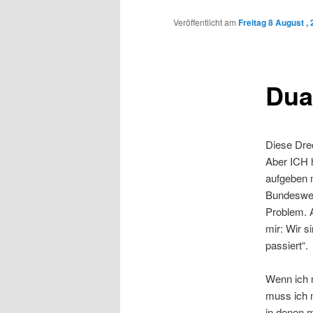
Inhalt
Veröffentlicht am
Freitag 8 August ,
wechseln
Dua
Diese Drec
Aber ICH 
aufgeben 
Bundesweh
Problem. 
mir: Wir s
passiert“.
Wenn ich m
muss ich 
in denen m