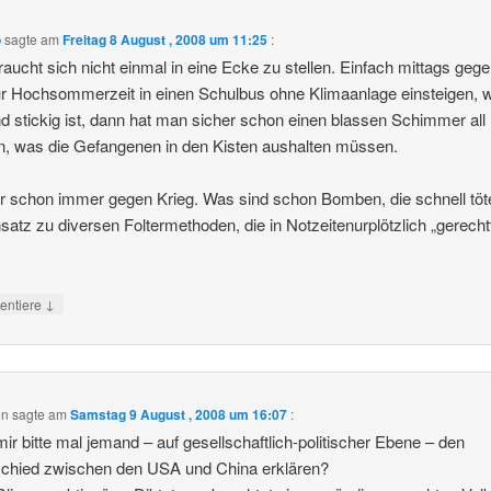
o
sagte am
Freitag 8 August , 2008 um 11:25
:
aucht sich nicht einmal in eine Ecke zu stellen. Einfach mittags geg
r Hochsommerzeit in einen Schulbus ohne Klimaanlage einsteigen, 
d stickig ist, dann hat man sicher schon einen blassen Schimmer all
, was die Gefangenen in den Kisten aushalten müssen.
r schon immer gegen Krieg. Was sind schon Bomben, die schnell töt
atz zu diversen Foltermethoden, die in Notzeitenurplötzlich „gerechtf
↓
ntiere
on
sagte am
Samstag 9 August , 2008 um 16:07
:
ir bitte mal jemand – auf gesellschaftlich-politischer Ebene – den
schied zwischen den USA und China erklären?