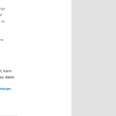
igt
rd
 zu
en
lt, kann
ss dabei.
mburger
,