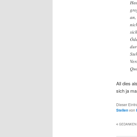
Hau
gro
an,
nic
sic
Öde
dur
Ste
Ver
Qua
All dies al
sich ja ma
Dieser Eintr
Stellen
von
4 GEDANKEN 