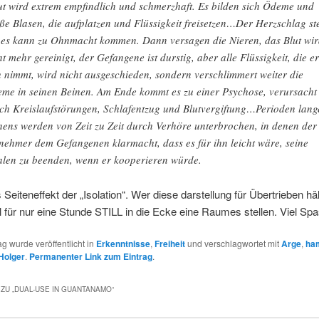
t wird extrem empfindlich und schmerzhaft. Es bilden sich Ödeme und
ße Blasen, die aufplatzen und Flüssigkeit freisetzen…Der Herzschlag ste
 es kann zu Ohnmacht kommen. Dann versagen die Nieren, das Blut wi
ht mehr gereinigt, der Gefangene ist durstig, aber alle Flüssigkeit, die er
h nimmt, wird nicht ausgeschieden, sondern verschlimmert weiter die
me in seinen Beinen. Am Ende kommt es zu einer Psychose, verursacht
ch Kreislaufstörungen, Schlafentzug und Blutvergiftung…Perioden lang
hens werden von Zeit zu Zeit durch Verhöre unterbrochen, in denen der
nehmer dem Gefangenen klarmacht, dass es für ihn leicht wäre, seine
len zu beenden, wenn er kooperieren würde.
s Seiteneffekt der „Isolation“. Wer diese darstellung für Übertrieben hä
l für nur eine Stunde STILL in die Ecke eine Raumes stellen. Viel Spa
ag wurde veröffentlicht in
Erkenntnisse
,
Freiheit
und verschlagwortet mit
Arge
,
ha
Holger
.
Permanenter Link zum Eintrag
.
ZU „
DUAL-USE IN GUANTANAMO
“