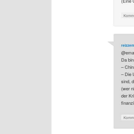
(Eine 
Komme
reizze
@emat
Da bin 
– Chin
– Die
sind, 
(wer n
der Kr
finanz
Komme