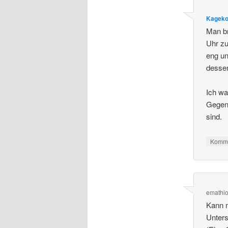
Kagek
Man br
Uhr zu
eng un
dessen
Ich wa
Gegens
sind.
Komme
emathi
Kann m
Unter