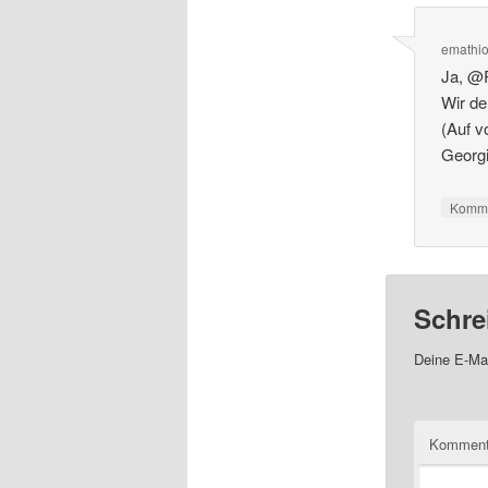
emathi
Ja, @R
Wir de
(Auf v
Georgi
Komme
Schre
Deine E-Mai
Kommen