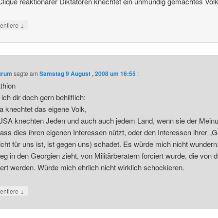
Clique reaktionärer Diktatoren knechtet ein unmündig gemachtes Vo
↓
ntiere
ntrum
sagte am
Samstag 9 August , 2008 um 16:55
:
hion
ich dir doch gern behilflich:
a knechtet das eigene Volk,
 USA knechten Jeden und auch auch jedem Land, wenn sie der Mein
dass dies ihren eigenen Interessen nützt, oder den Interessen ihrer „
icht für uns ist, ist gegen uns) schadet. Es würde mich nicht wunder
ieg in den Georgien zieht, von Militärberatern forciert wurde, die von 
iert werden. Würde mich ehrlich nicht wirklich schockieren.
↓
ntiere