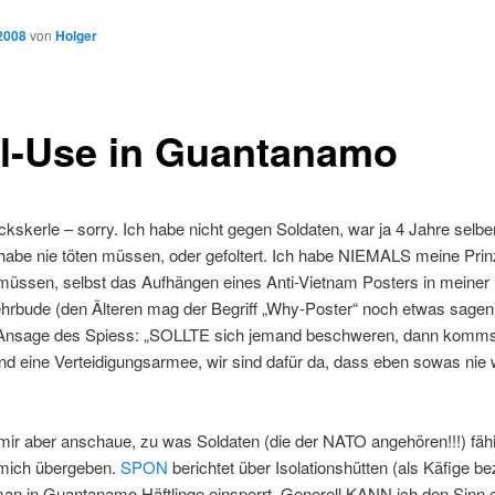
 2008
von
Holger
l-Use in Guantanamo
kskerle – sorry. Ich habe nicht gegen Soldaten, war ja 4 Jahre selber
habe nie töten müssen, oder gefoltert. Ich habe NIEMALS meine Prin
müssen, selbst das Aufhängen eines Anti-Vietnam Posters in meiner
rbude (den Älteren mag der Begriff „Why-Poster“ noch etwas sagen
Ansage des Spiess: „SOLLTE sich jemand beschweren, dann komms
ind eine Verteidigungsarmee, wir sind dafür da, dass eben sowas nie 
ir aber anschaue, zu was Soldaten (die der NATO angehören!!!) fähi
mich übergeben.
SPON
berichtet über Isolationshütten (als Käfige be
an in Guantanamo Häftlinge einsperrt. Generell KANN ich den Sinn e