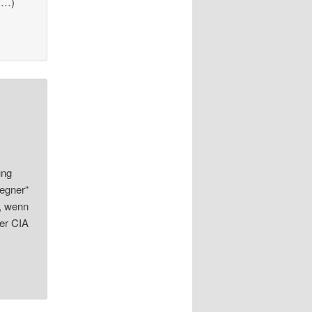
lk…)
ung
Gegner“
n, wenn
der CIA