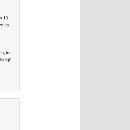
en 13
wo es
en, im
ertigt“