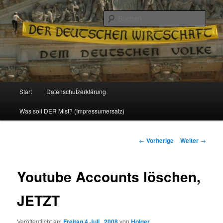
Politik, Wirtschaft, Soziales und Gesellschaft
Such
Reizzentrum
Hauptmenü
Start
Datenschutzerklärung
Zum
Was soll DER Mist? (Impressumersatz)
Inhalt
wechseln
Beitrags-
←
Vorherige
Weiter
→
Navigation
Youtube Accounts löschen,
JETZT
Veröffentlicht am
Freitag 4 Juli , 2008
von
Holger