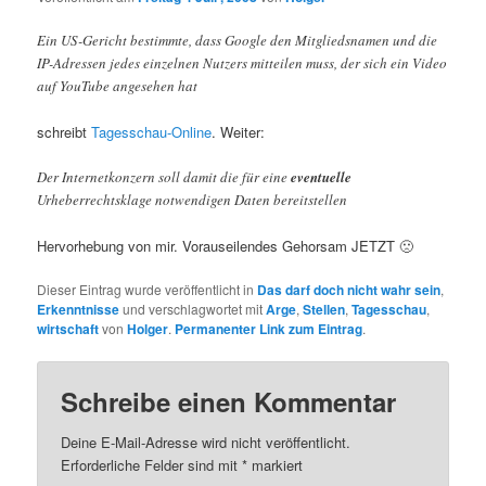
Ein US-Gericht bestimmte, dass Google den Mitgliedsnamen und die
IP-Adressen jedes einzelnen Nutzers mitteilen muss, der sich ein Video
auf YouTube angesehen hat
schreibt
Tagesschau-Online
. Weiter:
Der Internetkonzern soll damit die für eine
eventuelle
Urheberrechtsklage notwendigen Daten bereitstellen
Hervorhebung von mir. Vorauseilendes Gehorsam JETZT 🙁
Dieser Eintrag wurde veröffentlicht in
Das darf doch nicht wahr sein
,
Erkenntnisse
und verschlagwortet mit
Arge
,
Stellen
,
Tagesschau
,
wirtschaft
von
Holger
.
Permanenter Link zum Eintrag
.
Schreibe einen Kommentar
Deine E-Mail-Adresse wird nicht veröffentlicht.
Erforderliche Felder sind mit
*
markiert