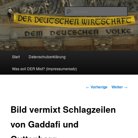
Politik, Wirtschaft, Soziales und Gesellschaft
Such
Reizzentrum
Hauptmenü
Start
Datenschutzerklärung
Zum
Was soll DER Mist? (Impressumersatz)
Inhalt
wechseln
Beitrags-
←
Vorherige
Weiter
→
Navigation
Bild vermixt Schlagzeilen
von Gaddafi und