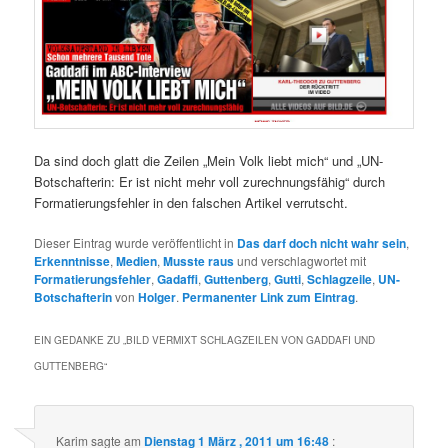
Da sind doch glatt die Zeilen „Mein Volk liebt mich“ und „UN-
Botschafterin: Er ist nicht mehr voll zurechnungsfähig“ durch
Formatierungsfehler in den falschen Artikel verrutscht.
Dieser Eintrag wurde veröffentlicht in
Das darf doch nicht wahr sein
,
Erkenntnisse
,
Medien
,
Musste raus
und verschlagwortet mit
Formatierungsfehler
,
Gadaffi
,
Guttenberg
,
Gutti
,
Schlagzeile
,
UN-
Botschafterin
von
Holger
.
Permanenter Link zum Eintrag
.
EIN GEDANKE ZU „
BILD VERMIXT SCHLAGZEILEN VON GADDAFI UND
GUTTENBERG
“
Karim
sagte am
Dienstag 1 März , 2011 um 16:48
: