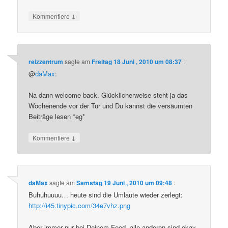
↓
Kommentiere
reizzentrum
sagte am
Freitag 18 Juni , 2010 um 08:37
:
@
daMax
:
Na dann welcome back. Glücklicherweise steht ja das
Wochenende vor der Tür und Du kannst die versäumten
Beiträge lesen *eg*
↓
Kommentiere
daMax
sagte am
Samstag 19 Juni , 2010 um 09:48
:
Buhuhuuuu… heute sind die Umlaute wieder zerlegt:
http://i45.tinypic.com/34e7vhz.png
Aber immer nur bei Deinem Feed, alle anderen sind okay.