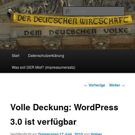
Politik, Wirtschaft, Soziales und Gesellschaft
Such
Reizzentrum
Hauptmenü
Start
Datenschutzerklärung
Zum
Was soll DER Mist? (Impressumersatz)
Inhalt
wechseln
Beitrags-
←
Vorherige
Weiter
→
Navigation
Volle Deckung: WordPress
3.0 ist verfügbar
Veröffentlicht am
Donnerstag 17 Juni , 2010
von
Holger