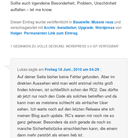
Sollte euch irgendeine Besonderheit, Problem, Unschönheit
auffallen – let me know.
Dieser Eintrag wurde veröffentlicht in
Baustelle
,
Musste raus
und
verschlagwortet mit
Archiv
,
Installation
,
Upgrade
,
Wordpress
von
Holger
.
Permanenter Link zum Eintrag
.
7 GEDANKEN ZU „
VOLLE DECKUNG: WORDPRESS 3.0 IST VERFÜGBAR
“
Lukas
sagte am
Freitag 18 Juni , 2010 um 04:29
:
Auf deiner Seite bisher keine Fehler gefunden. Aber im
direkten Aussehen wird man wohl erstmal nichts groß
finden können, ist schließlich schon der RC2. Das dürfte
ab jetzt nur noch den Code als solches betreffen und da
kann man es meistens schlecht als einfacher User
sehen. Ich warte noch auf den letzten Release ehe ich
meinen Blog auch update. RC’s waren mir noch nie so
ganz geheuer. Besonders da sich gerade da noch so
manche Sicherheitslücke einschleichen kann, die einem
dann mehr zerstört als einem lieb ist.