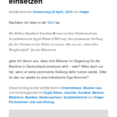
einsetzen
Veröffentlicht am
Donnerstag 29 April , 2010
von
Holger
Nachdem ich eben in der
Welt
las
Der Kölner Kardinal Joachim Meisner fordert Niedersachsens
Sozialministerin Aygül Özkan (CDU) auf, ihre prominente Stellung
für die Christen in der Türkei zu nutzen. Das sei ein „sinnvolles
Tätigkeitsfeld“ für die Ministerin.
gehe ich davon aus, dass sich Meisner im Gegenzug für die
Muslime in Deutschland einsetzen wird – oder? Wäre doch nur
fair, wenn er seine prominente Stellung dafür nutzen würde. Oder
ist das nur wieder so eine katholische Ego-Nummer?
Dieser Eintrag wurde veröffentlicht in
Erkenntnisse
,
Musste raus
und verschlagwortet mit
Aygül Özkan
,
Joachim
,
Kardinal
,
Meisner
,
Ministerin
,
Muslime
,
Niedersachsen
,
Sozialministerin
von
Holger
.
Permanenter Link zum Eintrag
.