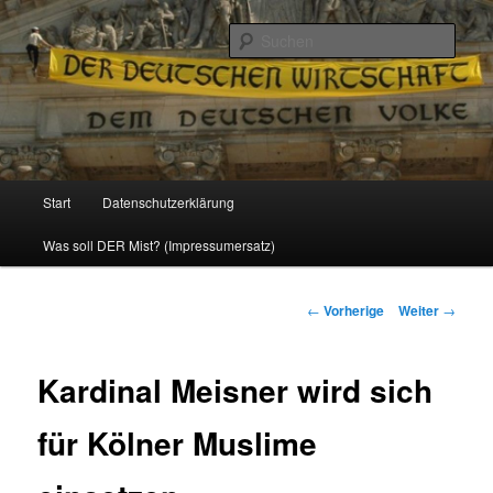
Politik, Wirtschaft, Soziales und Gesellschaft
Such
Reizzentrum
Hauptmenü
Start
Datenschutzerklärung
Zum
Was soll DER Mist? (Impressumersatz)
Inhalt
wechseln
Beitrags-
←
Vorherige
Weiter
→
Navigation
Kardinal Meisner wird sich
für Kölner Muslime