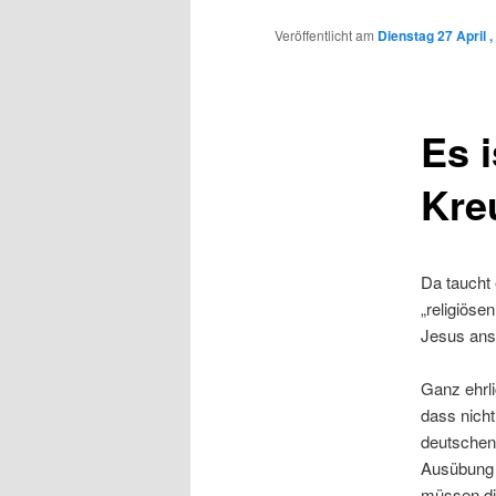
Inhalt
Veröffentlicht am
Dienstag 27 April ,
wechseln
Es 
Kre
Da taucht 
„religiöse
Jesus ans
Ganz ehrli
dass nich
deutschen 
Ausübung d
müssen die