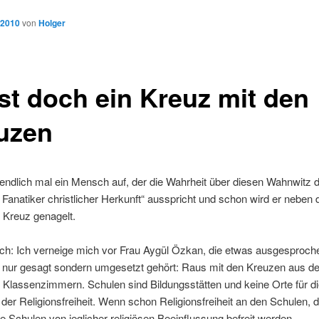
 2010
von
Holger
ist doch ein Kreuz mit den
uzen
endlich mal ein Mensch auf, der die Wahrheit über diesen Wahnwitz 
n Fanatiker christlicher Herkunft“ ausspricht und schon wird er neben
 Kreuz genagelt.
ch: Ich verneige mich vor Frau Aygül Özkan, die etwas ausgesproche
t nur gesagt sondern umgesetzt gehört: Raus mit den Kreuzen aus d
Klassenzimmern. Schulen sind Bildungsstätten und keine Orte für d
er Religionsfreiheit. Wenn schon Religionsfreiheit an den Schulen, 
 Schulen von jeglicher religiösen Beeinflussung befreit werden.