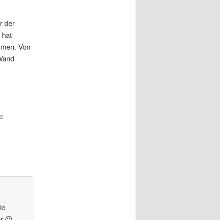
r der
 hat
innen. Von
 Wand
d
ie
r 😉