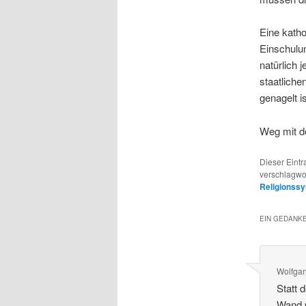
Eine katho
Einschulun
natürlich 
staatliche
genagelt is
Weg mit d
Dieser Eintr
verschlagwo
Religionss
EIN GEDANKE
Wolfga
Statt 
Wand p