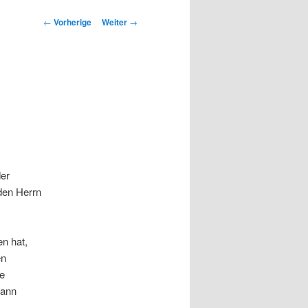
Beitrags-
←
Vorherige
Weiter
→
Navigation
der
 den Herrn
n hat,
en
ie
dann