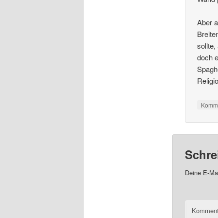
Aber a
Breite
sollte
doch e
Spaghe
Religi
Komme
Schre
Deine E-Mai
Kommen