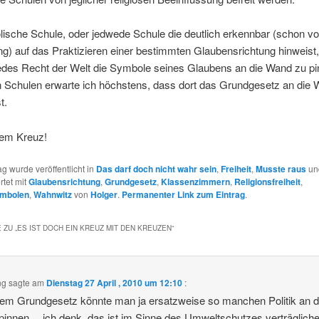
lische Schule, oder jedwede Schule die deutlich erkennbar (schon vo
g) auf das Praktizieren einer bestimmten Glaubensrichtung hinweist,
jedes Recht der Welt die Symbole seines Glaubens an die Wand zu p
n Schulen erwarte ich höchstens, dass dort das Grundgesetz an die
t.
em Kreuz!
ag wurde veröffentlicht in
Das darf doch nicht wahr sein
,
Freiheit
,
Musste raus
un
rtet mit
Glaubensrichtung
,
Grundgesetz
,
Klassenzimmern
,
Religionsfreiheit
,
ymbolen
,
Wahnwitz
von
Holger
.
Permanenter Link zum Eintrag
.
 ZU „
ES IST DOCH EIN KREUZ MIT DEN KREUZEN
“
ng
sagte am
Dienstag 27 April , 2010 um 12:10
:
dem Grundgesetz könnte man ja ersatzweise so manchen Politik an d
innen… ich denk, das ist im Sinne des Umweltschutzes verträgliche