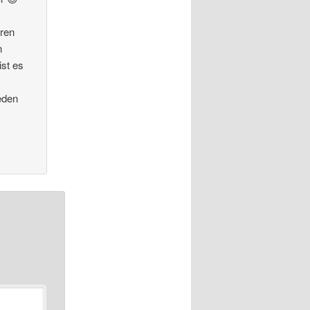
eren
n
ist es
eden