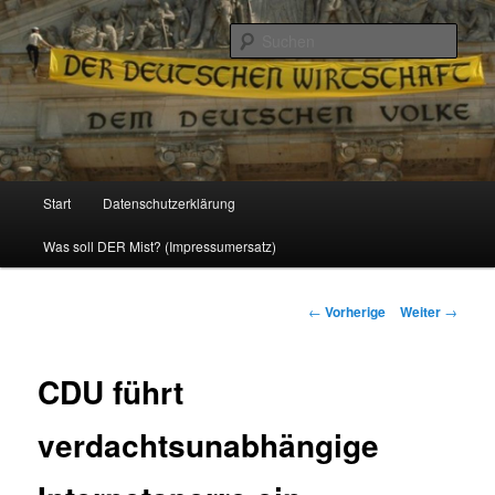
Politik, Wirtschaft, Soziales und Gesellschaft
Such
Reizzentrum
Hauptmenü
Start
Datenschutzerklärung
Zum
Was soll DER Mist? (Impressumersatz)
Inhalt
wechseln
Beitrags-
←
Vorherige
Weiter
→
Navigation
CDU führt
verdachtsunabhängige