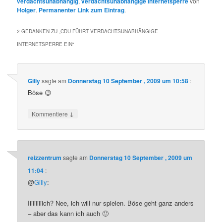
verdachtsunabhängig
,
verdachtsunabhängige Internetsperre
von
Holger
.
Permanenter Link zum Eintrag
.
2 GEDANKEN ZU „
CDU FÜHRT VERDACHTSUNABHÄNGIGE
INTERNETSPERRE EIN
“
Gilly
sagte am
Donnerstag 10 September , 2009 um 10:58
:
Böse 😉
↓
Kommentiere
reizzentrum
sagte am
Donnerstag 10 September , 2009 um
11:04
:
@
Gilly
:
Iiiiiiiiiich? Nee, ich will nur spielen. Böse geht ganz anders
– aber das kann ich auch 🙂