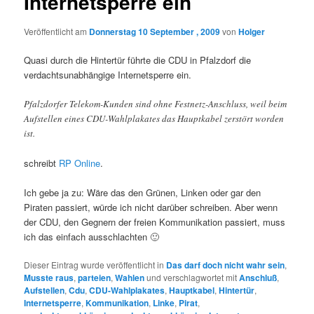
Internetsperre ein
Veröffentlicht am
Donnerstag 10 September , 2009
von
Holger
Quasi durch die Hintertür führte die CDU in Pfalzdorf die
verdachtsunabhängige Internetsperre ein.
Pfalzdorfer Telekom-Kunden sind ohne Festnetz-Anschluss, weil beim
Aufstellen eines CDU-Wahlplakates das Hauptkabel zerstört worden
ist.
schreibt
RP Online
.
Ich gebe ja zu: Wäre das den Grünen, Linken oder gar den
Piraten passiert, würde ich nicht darüber schreiben. Aber wenn
der CDU, den Gegnern der freien Kommunikation passiert, muss
ich das einfach ausschlachten 🙂
Dieser Eintrag wurde veröffentlicht in
Das darf doch nicht wahr sein
,
Musste raus
,
parteien
,
Wahlen
und verschlagwortet mit
Anschluß
,
Aufstellen
,
Cdu
,
CDU-Wahlplakates
,
Hauptkabel
,
Hintertür
,
Internetsperre
,
Kommunikation
,
Linke
,
Pirat
,