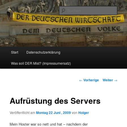
Politik, Wirtschaft, Soziales und Gesellschaft
Such
Reizzentrum
Hauptmenü
Start
Datenschutzerklärung
Zum
Was soll DER Mist? (Impressumersatz)
Inhalt
wechseln
Beitrags-
←
Vorherige
Weiter
→
Navigation
Aufrüstung des Servers
Veröffentlicht am
Montag 22 Juni , 2009
von
Holger
Mein Hoster war so nett und hat – nachdem der