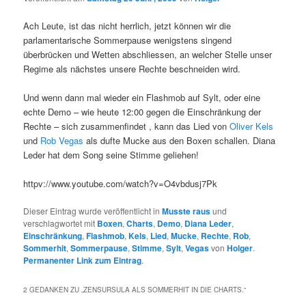
Ach Leute, ist das nicht herrlich, jetzt können wir die
parlamentarische Sommerpause wenigstens singend
überbrücken und Wetten abschliessen, an welcher Stelle unser
Regime als nächstes unsere Rechte beschneiden wird.
Und wenn dann mal wieder ein Flashmob auf Sylt, oder eine
echte Demo – wie heute 12:00 gegen die Einschränkung der
Rechte – sich zusammenfindet , kann das Lied von
Oliver Kels
und
Rob Vegas
als dufte Mucke aus den Boxen schallen. Diana
Leder hat dem Song seine Stimme geliehen!
httpv://www.youtube.com/watch?v=O4vbdusj7Pk
Dieser Eintrag wurde veröffentlicht in
Musste raus
und
verschlagwortet mit
Boxen
,
Charts
,
Demo
,
Diana Leder
,
Einschränkung
,
Flashmob
,
Kels
,
Lied
,
Mucke
,
Rechte
,
Rob
,
Sommerhit
,
Sommerpause
,
Stimme
,
Sylt
,
Vegas
von
Holger
.
Permanenter Link zum Eintrag
.
2 GEDANKEN ZU „
ZENSURSULA ALS SOMMERHIT IN DIE CHARTS.
“