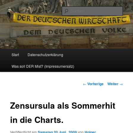
Politik, Wirtschaft, Soziales und Gesellschaft
Such
Reizzentrum
Hauptmenü
Start
Datenschutzerklärung
Zum
Was soll DER Mist? (Impressumersatz)
Inhalt
wechseln
Beitrags-
←
Vorherige
Weiter
→
Navigation
Zensursula als Sommerhit
in die Charts.
Veröffentlicht am
Samstag 20 Juni , 2009
von
Holger